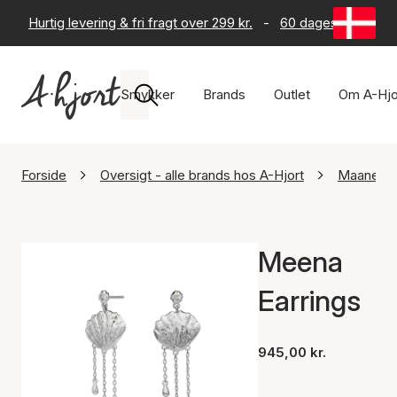
Hurtig levering & fri fragt over 299 kr.
-
60 dages returret
Smykker
Brands
Outlet
Om A-Hjo
Forside
Oversigt - alle brands hos A-Hjort
Maanest
Meena
Earrings
945,00 kr.