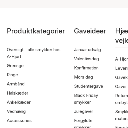
Produktkategorier
Gaveideer
Hjæ
vej
Oversigt - alle smykker hos
Januar udsalg
A-Hjort
Valentinsdag
A-Hjor
Øreringe
Konfirmation
Leveri
Ringe
Mors dag
Gavek
Armbånd
Studentergave
Gaver
Halskæder
Black Friday
Return
Ankelkæder
smykker
ombyt
Vedhæng
Julegaver
Smykk
materi
Accessories
Forgyldte
smykker
Forret