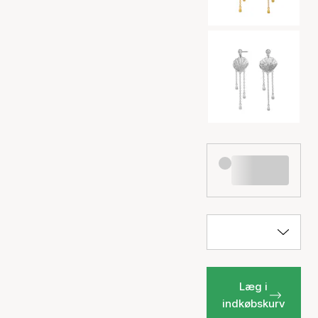
Læg i
indkøbskurv