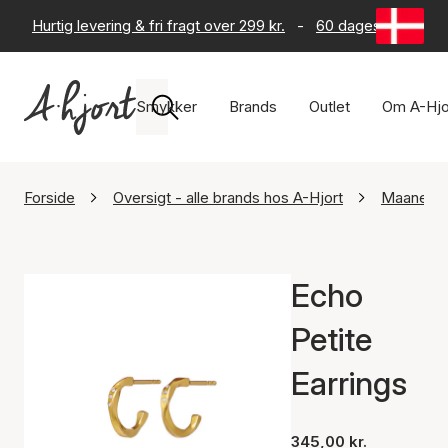
Hurtig levering & fri fragt over 299 kr.
-
60 dages returret
Smykker
Brands
Outlet
Om A-Hjo
Forside
Oversigt - alle brands hos A-Hjort
Maanest
Echo
Petite
Earrings
345,00 kr.