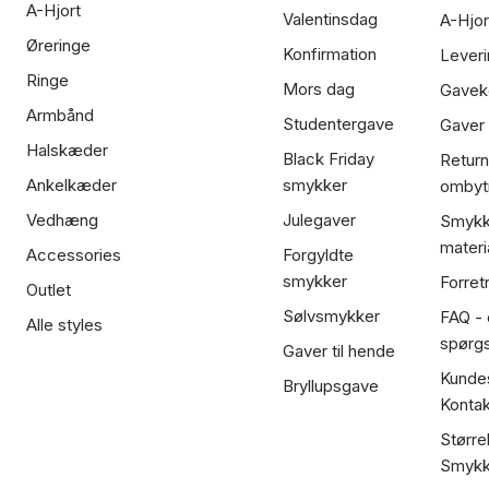
A-Hjort
Valentinsdag
A-Hjor
Øreringe
Konfirmation
Leveri
Ringe
Mors dag
Gavek
Armbånd
Studentergave
Gaver
Halskæder
Black Friday
Return
Ankelkæder
smykker
ombyt
Vedhæng
Julegaver
Smykk
materi
Accessories
Forgyldte
smykker
Forret
Outlet
Sølvsmykker
FAQ - 
Alle styles
spørg
Gaver til hende
Kundes
Bryllupsgave
Kontak
Større
Smykk