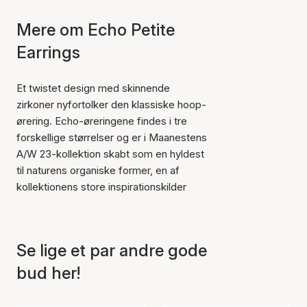
Mere om Echo Petite
Earrings
Et twistet design med skinnende
zirkoner nyfortolker den klassiske hoop-
ørering. Echo-øreringene findes i tre
forskellige størrelser og er i Maanestens
A/W 23-kollektion skabt som en hyldest
til naturens organiske former, en af
kollektionens store inspirationskilder
Se lige et par andre gode
Varen er tilføjet til kurven
bud her!