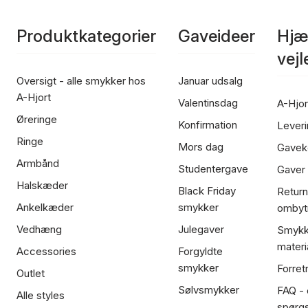
Produktkategorier
Gaveideer
Hjæ
vej
Oversigt - alle smykker hos
Januar udsalg
A-Hjort
Valentinsdag
A-Hjor
Øreringe
Konfirmation
Leveri
Ringe
Mors dag
Gavek
Armbånd
Studentergave
Gaver
Halskæder
Black Friday
Return
Ankelkæder
smykker
ombyt
Vedhæng
Julegaver
Smykk
materi
Accessories
Forgyldte
smykker
Forret
Outlet
Sølvsmykker
FAQ - 
Alle styles
spørg