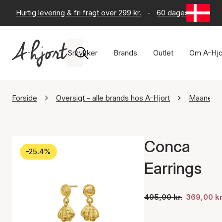
Hurtig levering & fri fragt over 299 kr.
-
60 dages returret
Smykker
Brands
Outlet
Om A-Hjo
Forside
Oversigt - alle brands hos A-Hjort
Maanest
Conca
-25.4%
Earrings
495,00 kr.
369,00 kr