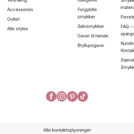
Smykk
materi
Accessories
Forgyldte
smykker
Forret
Outlet
Sølvsmykker
FAQ - 
Alle styles
spørg
Gaver til hende
Kundes
Bryllupsgave
Kontak
Større
Smykk
Alle kontaktoplysninger