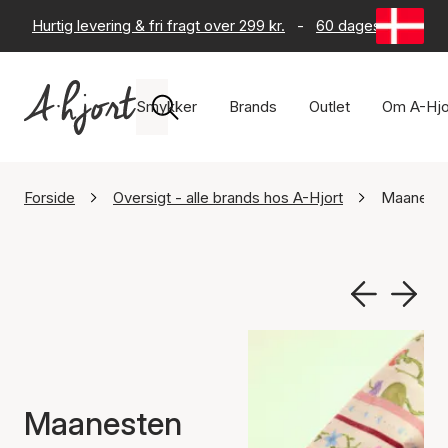
Hurtig levering & fri fragt over 299 kr.
-
60 dages returret
Smykker
Brands
Outlet
Om A-Hjo
Forside
Oversigt - alle brands hos A-Hjort
Maanest
Maanesten