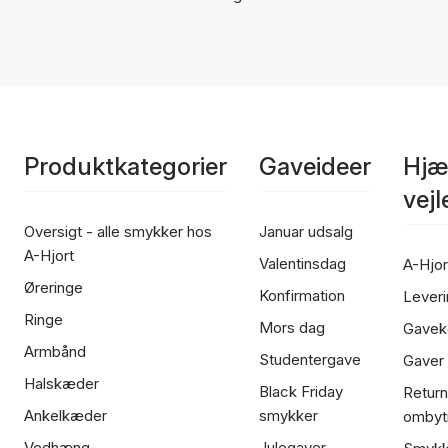
Produktkategorier
Gaveideer
Hjæ
vej
Oversigt - alle smykker hos
Januar udsalg
A-Hjort
Valentinsdag
A-Hjor
Øreringe
Konfirmation
Leveri
Ringe
Mors dag
Gavek
Armbånd
Studentergave
Gaver
Halskæder
Black Friday
Return
Ankelkæder
smykker
ombyt
Vedhæng
Julegaver