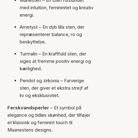
Månesten – En sten forbundet
med intuition, femininitet og kreativ
energi.
Ametyst – En dyb lilla sten, der
repræsenterer balance, ro og
beskyttelse.
Turmalin – En kraftfuld sten, der
siges at fremme positiv energi og
kærlighed.
Peridot og zirkonia
– Farverige
sten, der giver et ekstra strejf af
liv og eksklusivitet.
Ferskvandsperler
– Et symbol på
elegance og tidløs skønhed, der tilføjer
et klassisk og feminint touch til
Maanestens designs.