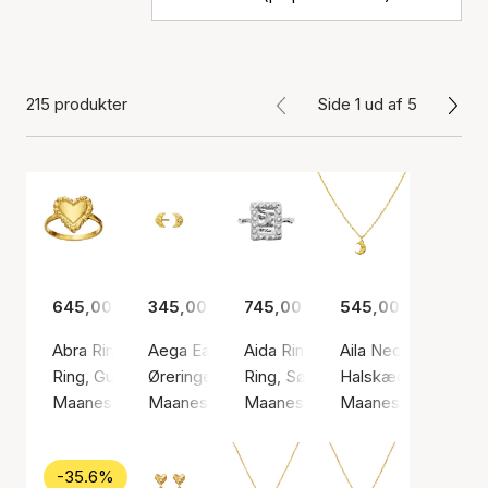
215 produkter
Side 1 ud af 5
645,00 kr.
345,00 kr.
745,00 kr.
545,00 kr.
Abra Ring
Aega Earsticks
Aida Ring
Aila Necklace
Ring, Guld farve / Forgyldt sølv sterling 925
Øreringe, Guld farve / Forgyldt sølv sterling 9
Ring, Sølv farve / Sølv sterling 9
Halskæde, Guld farv
Maanesten
Maanesten
Maanesten
Maanesten
-35.6%