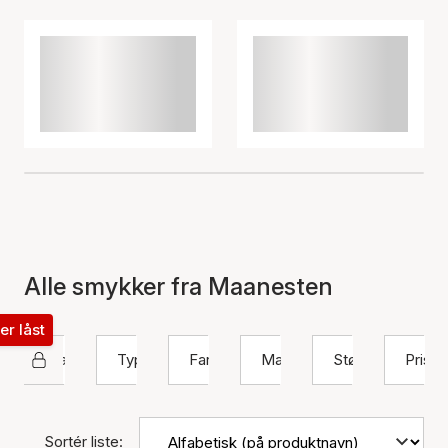
Alle smykker fra Maanesten
ter låst
Maanesten
Type
Farve
Materiale
Størrelse
Pris
Sortér liste: