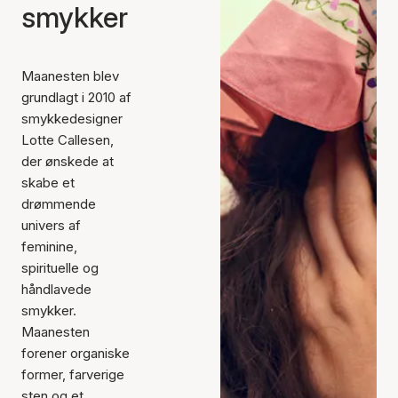
smykker
Maanesten blev
grundlagt i 2010 af
smykkedesigner
Lotte Callesen,
der ønskede at
skabe et
drømmende
univers af
feminine,
spirituelle og
håndlavede
smykker.
Maanesten
forener organiske
former, farverige
sten og et