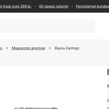
ri fragt over 299 kr.
-
60 dages returret
-
Femstjernet kundes
en
Maanesten øreringe
Bayou Earrings
5
P