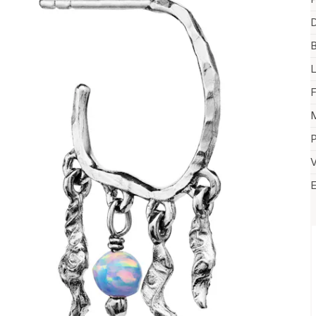
D
B
F
M
P
V