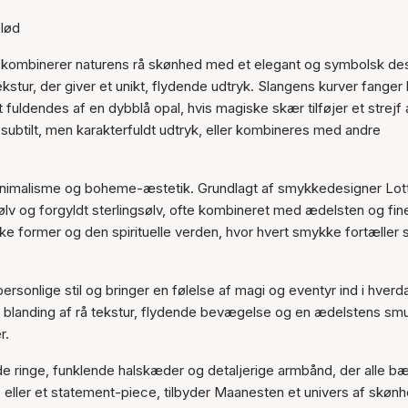
Varen er tilføjet til kurven
lød
er kombinerer naturens rå skønhed med et elegant og symbolsk des
tur, der giver et unikt, flydende udtryk. Slangens kurver fanger 
fuldendes af en dybblå opal, hvis magiske skær tilføjer et strejf 
 subtilt, men karakterfuldt udtryk, eller kombineres med andre
 minimalisme og boheme-æstetik. Grundlagt af smykkedesigner Lot
lv og forgyldt sterlingsølv, ofte kombineret med ædelsten og fin
ke former og den spirituelle verden, hvor hvert smykke fortæller s
rsonlige stil og bringer en følelse af magi og eventyr ind i hverd
et blanding af rå tekstur, flydende bevægelse og en ædelstens sm
r.
de ringe, funklende halskæder og detaljerige armbånd, der alle b
eller et statement-piece, tilbyder Maanesten et univers af skøn