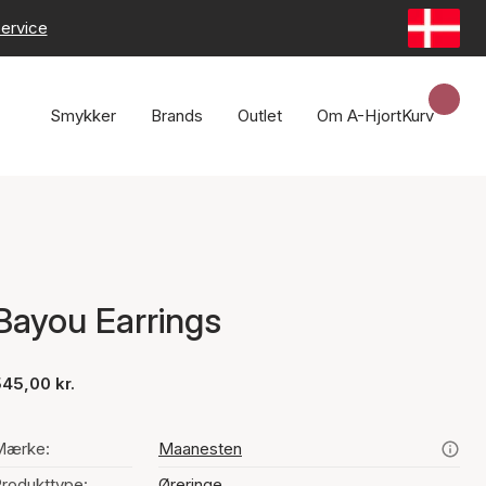
ervice
Smykker
Brands
Outlet
Om A-Hjort
Kurv
Bayou Earrings
45,00 kr.
Mærke:
Maanesten
rodukttype:
Øreringe