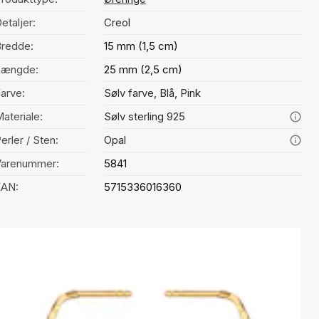
etaljer:
Creol
redde:
15 mm (1,5 cm)
Længde:
25 mm (2,5 cm)
arve:
Sølv farve, Blå, Pink
ateriale:
Sølv sterling 925
erler / Sten:
Opal
Varenummer:
5841
EAN:
5715336016360
alg af farve