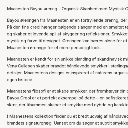
Maanesten Bayou ørering – Organisk Skønhed med Mystisk G
Bayou øreringen fra Maanesten er en fortryllende ørering, d
På den fine creol hænger bølgende slanger med en smeltet teks
og skaber et levende spil af skygger og refleksioner. Smykket 
mystik og farve til designet. Øreringen kan bæres alene for et
Maanesten øreringe for et mere personligt look.
Maanesten er kendt for sin unikke blanding af skandinavisk
Venø Callesen skaber brandet håndlavede smykker i sterlingsø
detaljer. Maanestens designs er inspireret af naturens organis
egen historie.
Maanestens filosofi er at skabe smykker, der fremhæver din pe
Bayou Creol er et perfekt eksempel på dette – en sofistiker
skær, der tilsammen skaber et smykke med dybde og karakte
I Maanestens kollektion finder du et bredt udvalg af håndlave
brandets signaturpræg. Uanset om du søger et subtilt smykke 