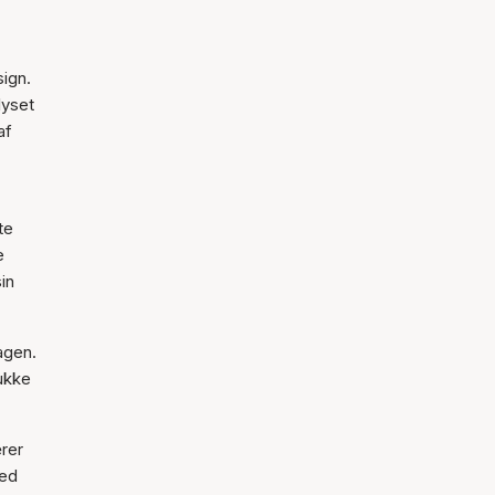
ign.
lyset
af
te
e
in
agen.
ukke
ærer
hed