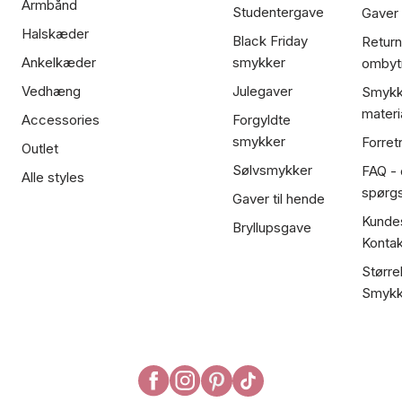
Armbånd
Studentergave
Gaver
Halskæder
Black Friday
Return
Ankelkæder
smykker
ombyt
Vedhæng
Julegaver
Smykk
materi
Accessories
Forgyldte
smykker
Forret
Outlet
Sølvsmykker
FAQ - 
Alle styles
spørg
Gaver til hende
Kundes
Bryllupsgave
Kontak
Større
Smykk