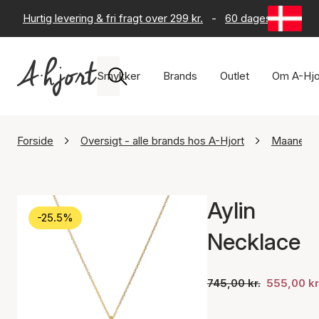
Hurtig levering & fri fragt over 299 kr.
-
60 dages returret
Smykker
Brands
Outlet
Om A-Hjo
Forside
Oversigt - alle brands hos A-Hjort
Maanest
Aylin
-25.5%
Necklace
745,00 kr.
555,00 kr