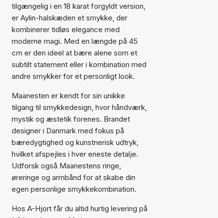
tilgængelig i en 18 karat forgyldt version,
er Aylin-halskæden et smykke, der
kombinerer tidløs elegance med
moderne magi. Med en længde på 45
cm er den ideel at bære alene som et
subtilt statement eller i kombination med
andre smykker for et personligt look.
Maanesten er kendt for sin unikke
tilgang til smykkedesign, hvor håndværk,
mystik og æstetik forenes. Brandet
designer i Danmark med fokus på
bæredygtighed og kunstnerisk udtryk,
Varen er tilføjet til kurven
hvilket afspejles i hver eneste detalje.
Udforsk også Maanestens ringe,
øreringe og armbånd for at skabe din
egen personlige smykkekombination.
Hos A-Hjort får du altid hurtig levering på