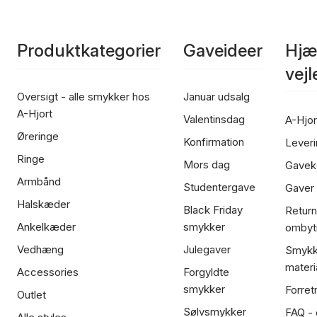
Produktkategorier
Gaveideer
Hjæ
vej
Oversigt - alle smykker hos
Januar udsalg
A-Hjort
Valentinsdag
A-Hjor
Øreringe
Konfirmation
Leveri
Ringe
Mors dag
Gavek
Armbånd
Studentergave
Gaver
Halskæder
Black Friday
Return
Ankelkæder
smykker
ombyt
Vedhæng
Julegaver
Smykk
materi
Accessories
Forgyldte
smykker
Forret
Outlet
Sølvsmykker
FAQ - 