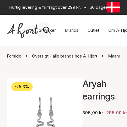
Hurtig levering & fri fragt over 299 kr.
-
60 dages returret
Smykker
Brands
Outlet
Om A-Hjo
Forside
Oversigt - alle brands hos A-Hjort
Maanest
Aryah
-25.3%
earrings
395,00 kr.
295,00 kr