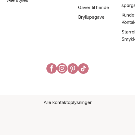
Alle styles
spørg
Gaver til hende
Kundes
Bryllupsgave
Kontak
Større
Smykk
Alle kontaktoplysninger