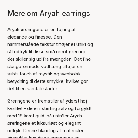
Mere om Aryah earrings
Aryah øreringene er en fejring af
elegance og finesse. Den
hammerslåede tekstur tilføjer et unikt og
råt udtryk til disse små creol-øreringe,
der skiller sig ud fra mængden. Det fine
slangeformede vedhæng tilføjer en
subtil touch af mystik og symbolsk
betydning til dette smykke, hvilket gør
det til en samtalestarter.
Øreringene er fremstiller af yderst høj
kvalitet - de er i sterling sølv og forgyldt
med 18 karat guld, så ustråler Aryah
øreringene et luksuriøst og elegant
udtryk. Denne blanding af materialer
giver ikke kun disse øreringene en