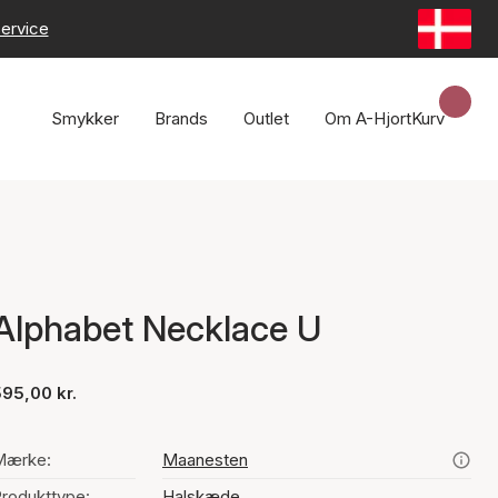
ervice
Smykker
Brands
Outlet
Om A-Hjort
Kurv
Alphabet Necklace U
95,00 kr.
Mærke:
Maanesten
rodukttype:
Halskæde