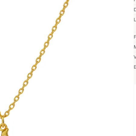
D
F
M
V