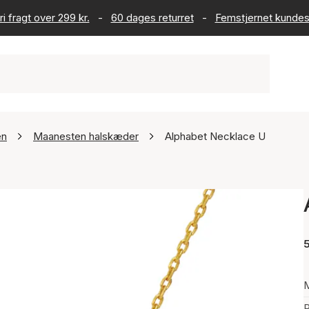
ri fragt over 299 kr.
-
60 dages returret
-
Femstjernet kundes
en
Maanesten halskæder
Alphabet Necklace U
5
P