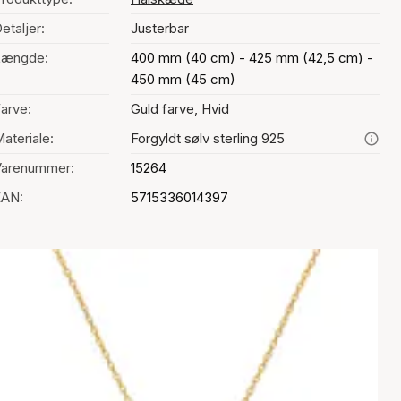
etaljer:
Justerbar
Længde:
400 mm (40 cm) - 425 mm (42,5 cm) -
450 mm (45 cm)
arve:
Guld farve, Hvid
ateriale:
Forgyldt sølv sterling 925
Varenummer:
15264
EAN:
5715336014397
alg af farve