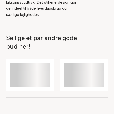
luksuriøst udtryk. Det stilrene design gør
Varen er tilføjet til kurven
den ideel til både hverdagsbrug og
særlige lejligheder.
Se lige et par andre gode
bud her!