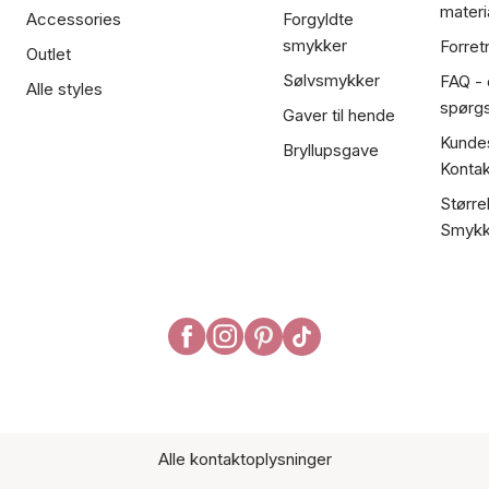
materi
Accessories
Forgyldte
smykker
Forret
Outlet
Sølvsmykker
FAQ - 
Alle styles
spørg
Gaver til hende
Kundes
Bryllupsgave
Kontak
Større
Smykk
Alle kontaktoplysninger