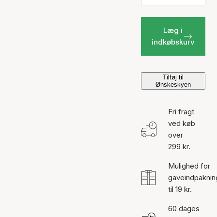
Læg i
indkøbskurv
Tilføj til
Ønskeskyen
Fri fragt
ved køb
over
299 kr.
Mulighed for
gaveindpaknin
til 19 kr.
60 dages