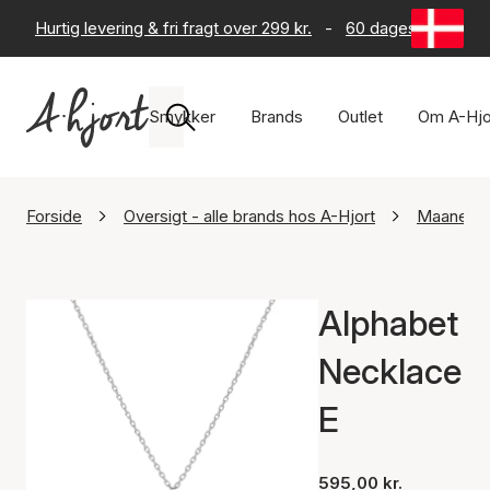
Hurtig levering & fri fragt over 299 kr.
-
60 dages returret
Smykker
Brands
Outlet
Om A-Hjo
Forside
Oversigt - alle brands hos A-Hjort
Maanest
Alphabet
Necklace
E
595,00 kr.