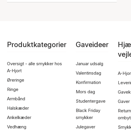
Produktkategorier
Gaveideer
Hjæ
vej
Oversigt - alle smykker hos
Januar udsalg
A-Hjort
Valentinsdag
A-Hjor
Øreringe
Konfirmation
Leveri
Ringe
Mors dag
Gavek
Armbånd
Studentergave
Gaver
Halskæder
Black Friday
Return
Ankelkæder
smykker
ombyt
Vedhæng
Julegaver
Smykk