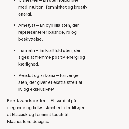
Månesten – En sten forbundet
med intuition, femininitet og kreativ
energi.
Ametyst – En dyb lilla sten, der
repræsenterer balance, ro og
beskyttelse.
Turmalin – En kraftfuld sten, der
siges at fremme positiv energi og
kærlighed.
Peridot og zirkonia
– Farverige
sten, der giver et ekstra strejf af
liv og eksklusivitet.
Ferskvandsperler
– Et symbol på
elegance og tidløs skønhed, der tilføjer
et klassisk og feminint touch til
Maanestens designs.