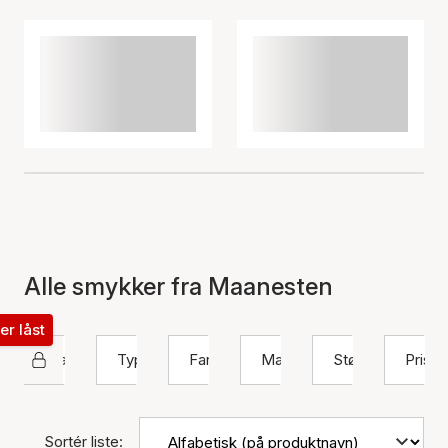
Alle smykker fra Maanesten
ter låst
Maanesten
Type
Farve
Materiale
Størrelse
Pris
Sortér liste: