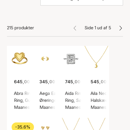
215 produkter
Side 1 ud af 5
645,00 kr.
345,00 kr.
745,00 kr.
545,00 kr.
Abra Ring
Aega Earsticks
Aida Ring
Aila Necklace
Ring, Guld farve / Forgyldt sølv sterling 925
Øreringe, Guld farve / Forgyldt sølv sterling 9
Ring, Sølv farve / Sølv sterling 9
Halskæde, Guld farv
Maanesten
Maanesten
Maanesten
Maanesten
-35.6%