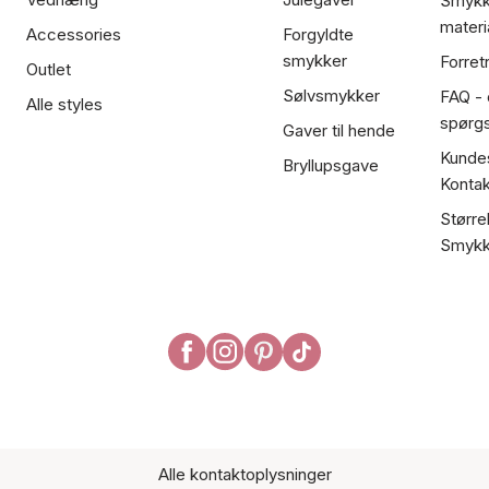
Smykk
materi
Accessories
Forgyldte
smykker
Forret
Outlet
Sølvsmykker
FAQ - 
Alle styles
spørg
Gaver til hende
Kundes
Bryllupsgave
Kontak
Større
Smykk
Alle kontaktoplysninger