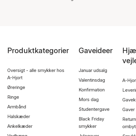
Produktkategorier
Gaveideer
Hjæ
vej
Oversigt - alle smykker hos
Januar udsalg
A-Hjort
Valentinsdag
A-Hjor
Øreringe
Konfirmation
Leveri
Ringe
Mors dag
Gavek
Armbånd
Studentergave
Gaver
Halskæder
Black Friday
Return
Ankelkæder
smykker
ombyt
Vedhæng
Julegaver