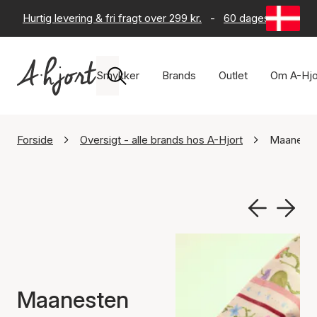
Hurtig levering & fri fragt over 299 kr.
-
60 dages returret
Smykker
Brands
Outlet
Om A-Hjo
Forside
Oversigt - alle brands hos A-Hjort
Maanest
Maanesten