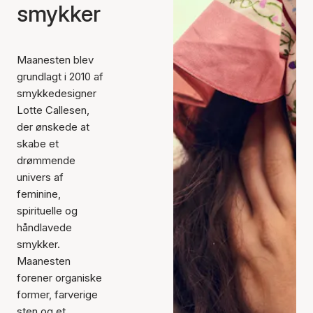
smykker
Maanesten blev
grundlagt i 2010 af
smykkedesigner
Lotte Callesen,
der ønskede at
skabe et
drømmende
univers af
feminine,
spirituelle og
håndlavede
smykker.
Maanesten
forener organiske
former, farverige
sten og et