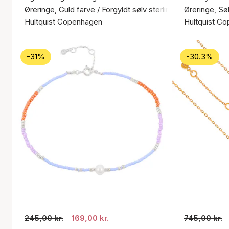
Øreringe, Guld farve / Forgyldt sølv sterling 925
Øreringe, Søl
Hultquist Copenhagen
Hultquist C
-31%
-30.3%
245,00 kr.
169,00 kr.
745,00 kr.