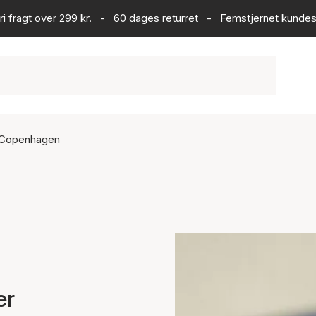
ri fragt over 299 kr.
-
60 dages returret
-
Femstjernet kundes
t Copenhagen
er