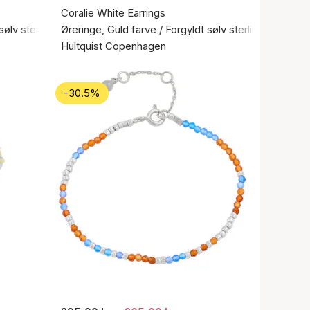
Coralie White Earrings
sølv sterling 925
Øreringe, Guld farve / Forgyldt sølv sterling 925
Hultquist Copenhagen
-30.5%