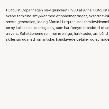
Hultquist Copenhagen blev grundlagt i 1980 af Anne Hultquist
skabe feminine smykker med et bohemepræget, skandinavisk u
næste generation, Ida og Martin Hultquist, ind i familievirks
en ny kollektion i sterling sølv, som har fornyet brandet til et u
univers. Kollektionerne rummer øreringe, halskæder, armbånd o
skiller sig ud med romantiske, håndlavede detaljer og et mode