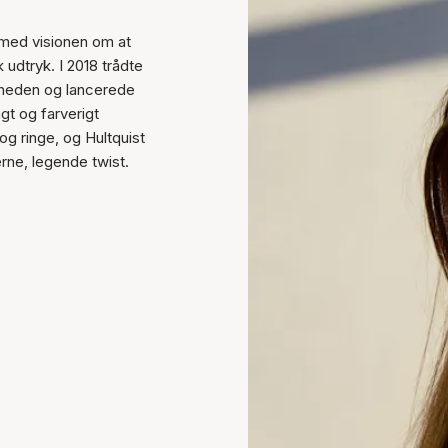
 med visionen om at
dtryk. I 2018 trådte
omheden og lancerede
ngt og farverigt
g ringe, og Hultquist
rne, legende twist.