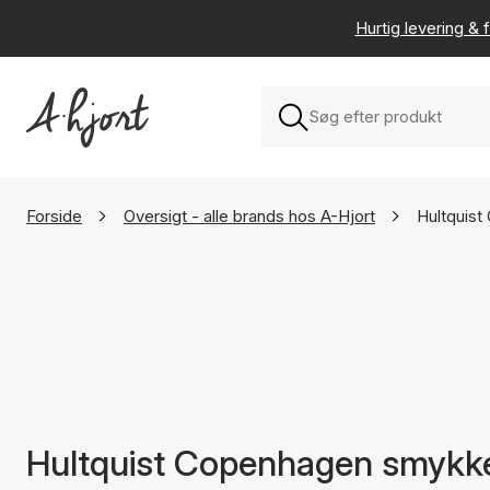
Hurtig levering & f
Forside
Oversigt - alle brands hos A-Hjort
Hultquis
Hultquist Copenhagen smykk