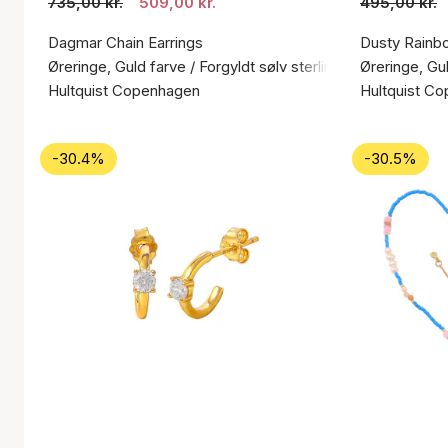
735,00 kr.
509,00 kr.
495,00 kr.
Dagmar Chain Earrings
Dusty Rainb
Øreringe, Guld farve / Forgyldt sølv sterling 925
Øreringe, Gul
Hultquist Copenhagen
Hultquist C
-30.4%
-30.5%