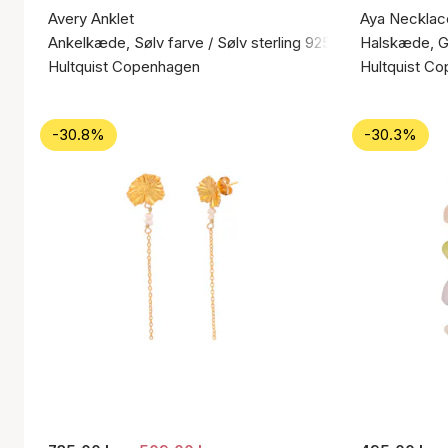
Avery Anklet
Aya Necklac
Ankelkæde, Sølv farve / Sølv sterling 925
Halskæde, Gu
Hultquist Copenhagen
Hultquist C
-30.8%
-30.3%