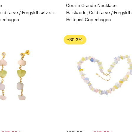
e
Coralie Grande Necklace
ld farve / Forgyldt sølv sterling 925
Halskæde, Guld farve / Forgyldt 
openhagen
Hultquist Copenhagen
-30.3%