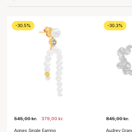
-30.5%
-30.3%
545,00 kr.
379,00 kr.
845,00 kr.
Agnes Single Earring
Audrey Gran