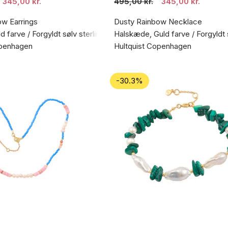
345,00 kr.
495,00 kr.
345,00 kr.
ow Earrings
Dusty Rainbow Necklace
d farve / Forgyldt sølv sterling 925
Halskæde, Guld farve / Forgyldt 
openhagen
Hultquist Copenhagen
-30.3%