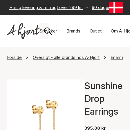
Hurtig levering & fri fragt over 299 kr.
-
60 dages returret
Smykker
Brands
Outlet
Om A-Hjo
Forside
Oversigt - alle brands hos A-Hjort
Enamel C
Sunshine
Drop
Earrings
395,00 kr.