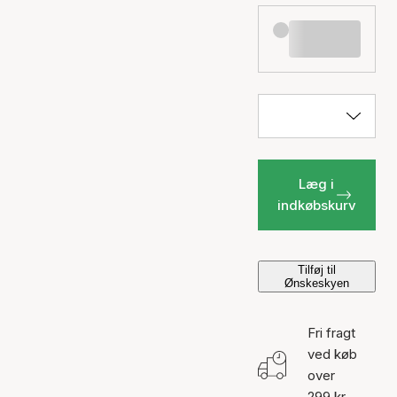
Læg i
indkøbskurv
Tilføj til
Ønskeskyen
Fri fragt
ved køb
over
299 kr.