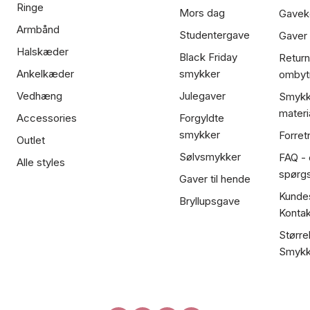
Ringe
Mors dag
Gavek
Armbånd
Studentergave
Gaver
Halskæder
Black Friday
Return
Ankelkæder
smykker
ombyt
Vedhæng
Julegaver
Smykk
materi
Accessories
Forgyldte
smykker
Forret
Outlet
Sølvsmykker
FAQ - 
Alle styles
spørg
Gaver til hende
Kundes
Bryllupsgave
Kontak
Større
Smykk