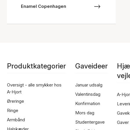
Enamel Copenhagen
Produktkategorier
Gaveideer
Hjæ
vej
Oversigt - alle smykker hos
Januar udsalg
A-Hjort
Valentinsdag
A-Hjor
Øreringe
Konfirmation
Leveri
Ringe
Mors dag
Gavek
Armbånd
Studentergave
Gaver
Halskæder