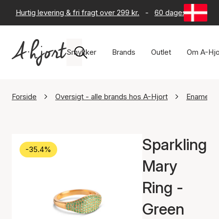
Hurtig levering & fri fragt over 299 kr.
-
60 dages returret
Smykker
Brands
Outlet
Om A-Hjo
Forside
Oversigt - alle brands hos A-Hjort
Enamel C
Sparkling
-35.4%
Mary
Ring -
Green