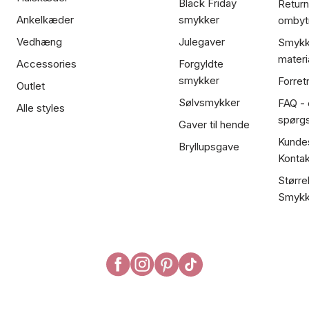
Black Friday
Return
Ankelkæder
smykker
ombyt
Vedhæng
Julegaver
Smykk
materi
Accessories
Forgyldte
smykker
Forret
Outlet
Sølvsmykker
FAQ - 
Alle styles
spørg
Gaver til hende
Kundes
Bryllupsgave
Kontak
Større
Smykk