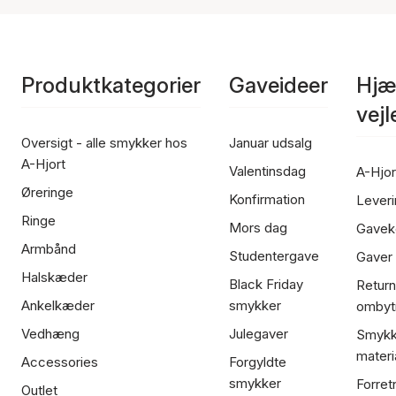
Produktkategorier
Gaveideer
Hjæ
vej
Oversigt - alle smykker hos
Januar udsalg
A-Hjort
Valentinsdag
A-Hjor
Øreringe
Konfirmation
Leveri
Ringe
Mors dag
Gavek
Armbånd
Studentergave
Gaver
Halskæder
Black Friday
Return
Ankelkæder
smykker
ombyt
Vedhæng
Julegaver
Smykk
materi
Accessories
Forgyldte
smykker
Forret
Outlet