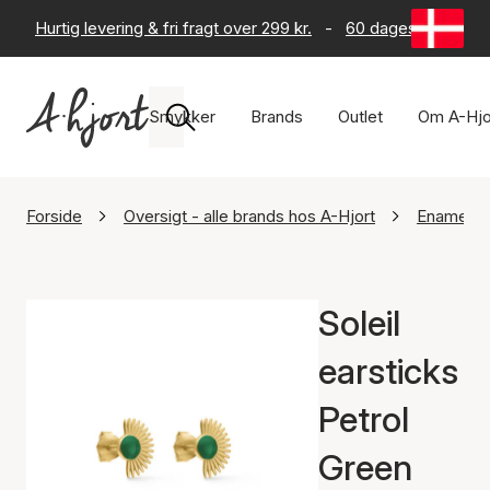
Hurtig levering & fri fragt over 299 kr.
-
60 dages returret
Smykker
Brands
Outlet
Om A-Hjo
Forside
Oversigt - alle brands hos A-Hjort
Enamel C
Soleil
earsticks
Petrol
Green