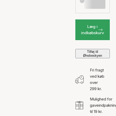
Læg i
indkøbskurv
Tilføj til
Ønskeskyen
Fri fragt
ved køb
over
299 kr.
Mulighed for
gaveindpaknin
til 19 kr.