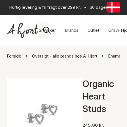
Hurtig levering & fri fragt over 299 kr.
-
60 dages returret
Smykker
Brands
Outlet
Om A-Hjo
Forside
Oversigt - alle brands hos A-Hjort
Enamel C
Organic
Heart
Studs
245,00 kr.