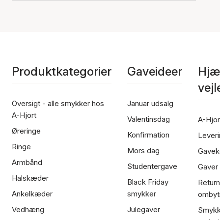
Produktkategorier
Gaveideer
Hjæ
vej
Oversigt - alle smykker hos
Januar udsalg
A-Hjort
Valentinsdag
A-Hjor
Øreringe
Konfirmation
Leveri
Ringe
Mors dag
Gavek
Armbånd
Studentergave
Gaver
Halskæder
Black Friday
Return
Ankelkæder
smykker
ombyt
Vedhæng
Julegaver
Smykk