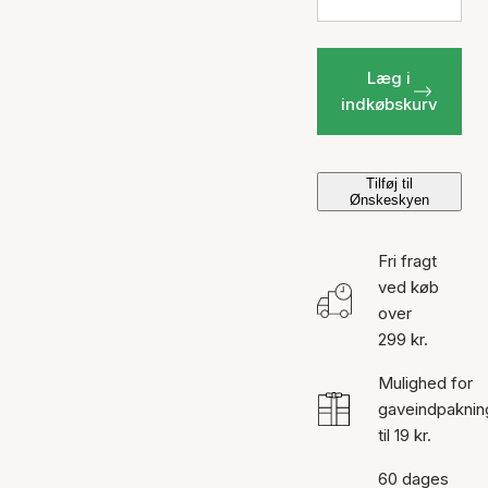
Læg i
indkøbskurv
Tilføj til
Ønskeskyen
Fri fragt
ved køb
over
299 kr.
Mulighed for
gaveindpaknin
til 19 kr.
60 dages