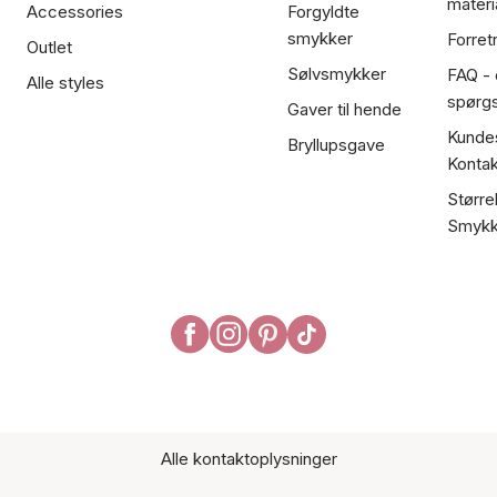
materi
Accessories
Forgyldte
smykker
Forret
Outlet
Sølvsmykker
FAQ - 
Alle styles
spørg
Gaver til hende
Kundes
Bryllupsgave
Kontak
Større
Smykk
Alle kontaktoplysninger