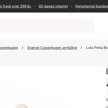
ri fragt over 299 kr.
-
60 dages returret
-
Femstjernet kundes
openhagen
Enamel Copenhagen armbånd
Lola Perla Br
4
P