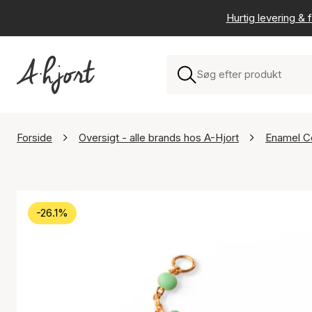
Hurtig levering & f
Forside
Oversigt - alle brands hos A-Hjort
Enamel C
-26.1%