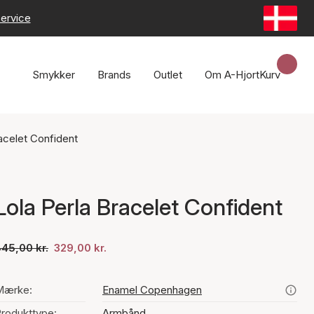
ervice
Smykker
Brands
Outlet
Om A-Hjort
Kurv
acelet Confident
Lola Perla Bracelet Confident
45,00 kr.
329,00 kr.
Mærke:
Enamel Copenhagen
rodukttype:
Armbånd