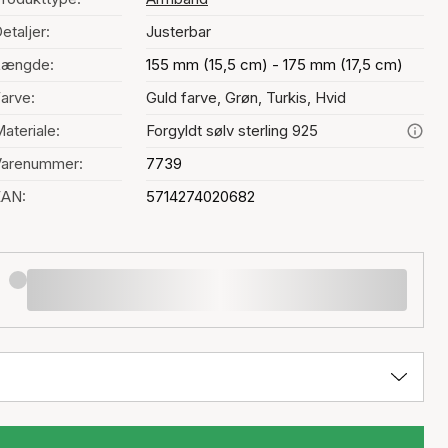
etaljer:
Justerbar
Længde:
155 mm (15,5 cm) - 175 mm (17,5 cm)
arve:
Guld farve, Grøn, Turkis, Hvid
ateriale:
Forgyldt sølv sterling 925
Varenummer:
7739
EAN:
5714274020682