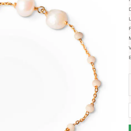
D
F
M