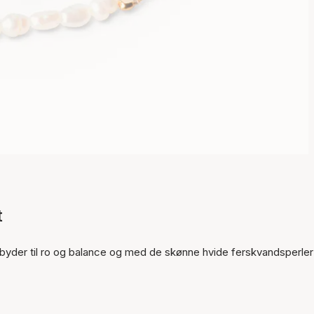
t
Varen er tilføjet til kurven
ndbyder til ro og balance og med de skønne hvide ferskvandsperler