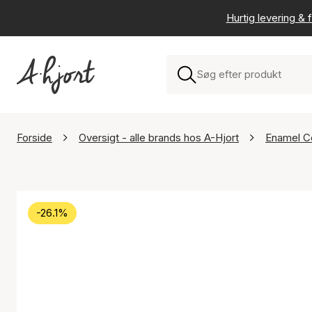
Hurtig levering & f
Forside
Oversigt - alle brands hos A-Hjort
Enamel C
-26.1%