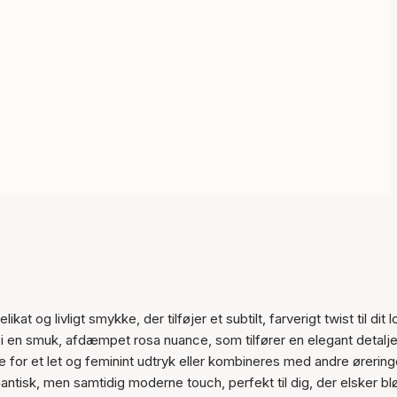
Varen er tilføjet til kurven
 og livligt smykke, der tilføjer et subtilt, farverigt twist til dit l
 en smuk, afdæmpet rosa nuance, som tilfører en elegant detalj
 for et let og feminint udtryk eller kombineres med andre ørering
ntisk, men samtidig moderne touch, perfekt til dig, der elsker b