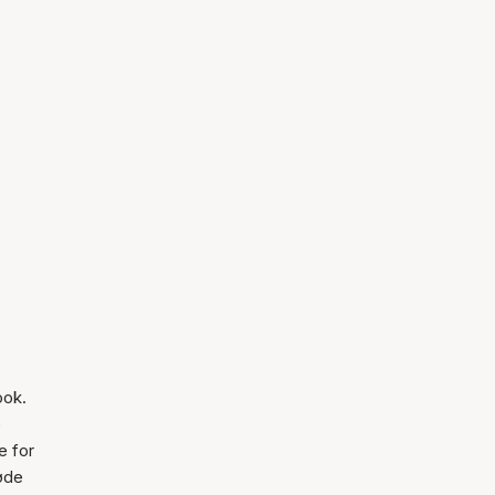
ook.
e
e for
løde