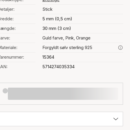
etaljer:
Stick
redde:
5 mm (0,5 cm)
Længde:
30 mm (3 cm)
arve:
Guld farve, Pink, Orange
ateriale:
Forgyldt sølv sterling 925
Varenummer:
15364
EAN:
5714274035334