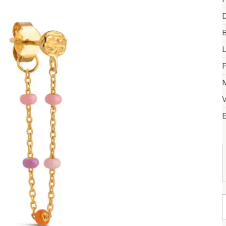
D
B
F
M