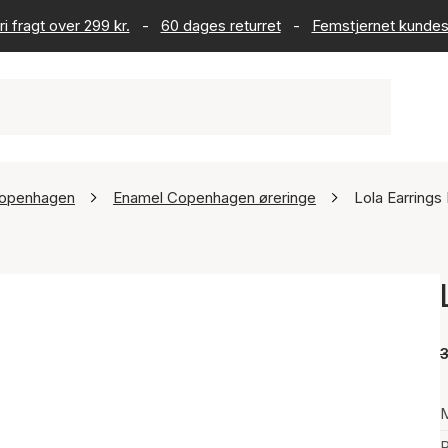
ri fragt over 299 kr.
-
60 dages returret
-
Femstjernet kundes
openhagen
Enamel Copenhagen øreringe
Lola Earrings
3
P