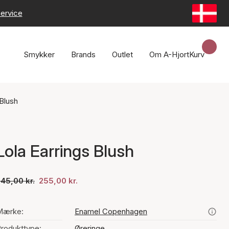
ervice
Smykker
Brands
Outlet
Om A-Hjort
Kurv
 Blush
Lola Earrings Blush
45,00 kr.
255,00 kr.
Mærke:
Enamel Copenhagen
rodukttype:
Øreringe