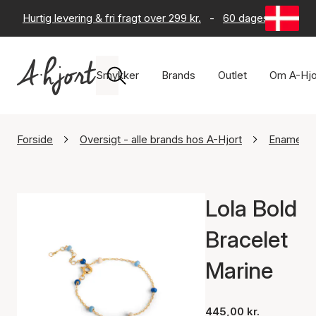
Hurtig levering & fri fragt over 299 kr.
-
60 dages returret
Smykker
Brands
Outlet
Om A-Hjo
Forside
Oversigt - alle brands hos A-Hjort
Enamel C
Lola Bold
Bracelet
Marine
445,00 kr.