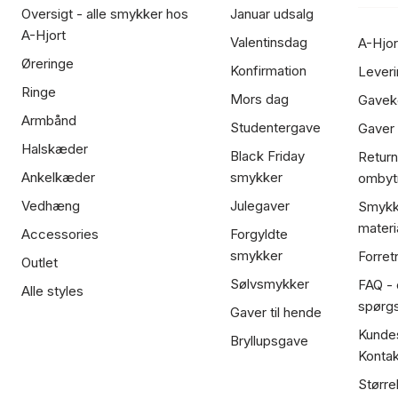
Oversigt - alle smykker hos
Januar udsalg
A-Hjort
Valentinsdag
A-Hjor
Øreringe
Konfirmation
Leveri
Ringe
Mors dag
Gavek
Armbånd
Studentergave
Gaver
Halskæder
Black Friday
Return
Ankelkæder
smykker
ombyt
Vedhæng
Julegaver
Smykk
materi
Accessories
Forgyldte
smykker
Forret
Outlet
Sølvsmykker
FAQ - 
Alle styles
spørg
Gaver til hende
Kundes
Bryllupsgave
Kontak
Større