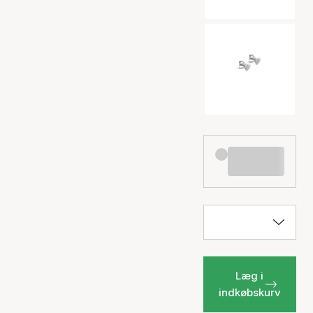
Læg i
indkøbskurv