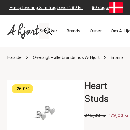
Hurtig levering & fri fragt over 299 kr.
-
60 dages returret
Smykker
Brands
Outlet
Om A-Hjo
Forside
Oversigt - alle brands hos A-Hjort
Enamel C
Heart
-26.9%
Studs
245,00 kr.
179,00 kr.