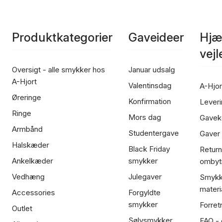
Produktkategorier
Gaveideer
Hjæ
vej
Oversigt - alle smykker hos
Januar udsalg
A-Hjort
Valentinsdag
A-Hjor
Øreringe
Konfirmation
Leveri
Ringe
Mors dag
Gavek
Armbånd
Studentergave
Gaver
Halskæder
Black Friday
Return
Ankelkæder
smykker
ombyt
Vedhæng
Julegaver
Smykk
materi
Accessories
Forgyldte
smykker
Forret
Outlet
Sølvsmykker
FAQ - 