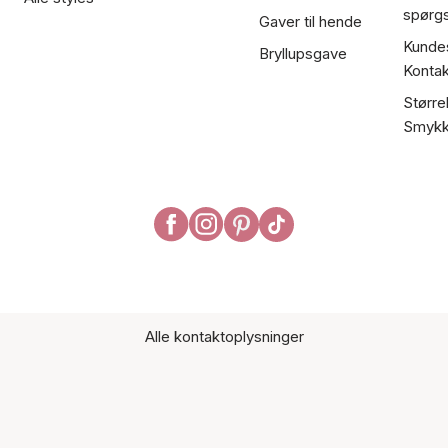
spørg
Gaver til hende
Kundes
Bryllupsgave
Kontak
Større
Smykk
Alle kontaktoplysninger