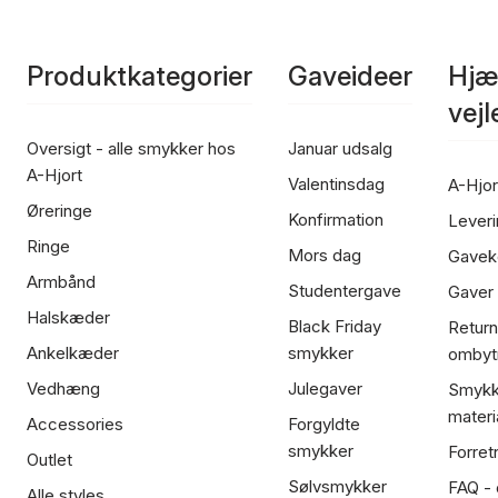
Produktkategorier
Gaveideer
Hjæ
vej
Oversigt - alle smykker hos
Januar udsalg
A-Hjort
Valentinsdag
A-Hjor
Øreringe
Konfirmation
Leveri
Ringe
Mors dag
Gavek
Armbånd
Studentergave
Gaver
Halskæder
Black Friday
Return
Ankelkæder
smykker
ombyt
Vedhæng
Julegaver
Smykk
materi
Accessories
Forgyldte
smykker
Forret
Outlet
Sølvsmykker
FAQ - 
Alle styles