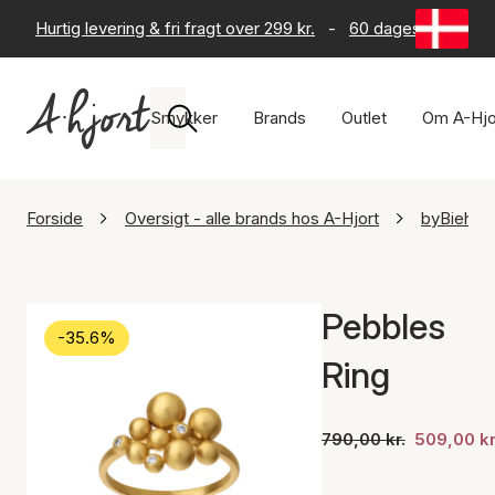
Hurtig levering & fri fragt over 299 kr.
-
60 dages returret
Smykker
Brands
Outlet
Om A-Hjo
Forside
Oversigt - alle brands hos A-Hjort
byBiehl
Pebbles
-35.6%
Ring
790,00 kr.
509,00 kr