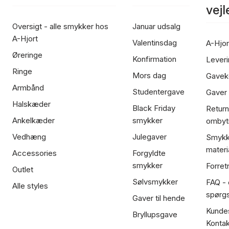
vej
Oversigt - alle smykker hos
Januar udsalg
A-Hjort
Valentinsdag
A-Hjor
Øreringe
Konfirmation
Leveri
Ringe
Mors dag
Gavek
Armbånd
Studentergave
Gaver
Halskæder
Black Friday
Return
Ankelkæder
smykker
ombyt
Vedhæng
Julegaver
Smykk
materi
Accessories
Forgyldte
smykker
Forret
Outlet
Sølvsmykker
FAQ - 
Alle styles
spørg
Gaver til hende
Kundes
Bryllupsgave
Kontak