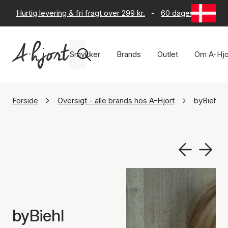
Hurtig levering & fri fragt over 299 kr.
-
60 dages returret
Smykker
Brands
Outlet
Om A-Hjo
Forside
Oversigt - alle brands hos A-Hjort
byBiehl
byBiehl