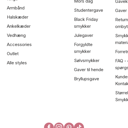
Mors dag
Gavek
Armbånd
Studentergave
Gaver
Halskæder
Black Friday
Return
Ankelkæder
smykker
ombyt
Vedhæng
Julegaver
Smykk
materi
Accessories
Forgyldte
smykker
Forret
Outlet
Sølvsmykker
FAQ - 
Alle styles
spørg
Gaver til hende
Kundes
Bryllupsgave
Kontak
Større
Smykk