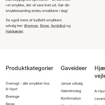
i et smykke, der vil vare livet ud. Gør din
smykkesamling endnu smukkere i dag!
Se også mere af byBiehl smykkers
udvalg her:
Øreringe
,
Ringe
,
Armbånd
og
Halskæder
.
Produktkategorier
Gaveideer
Hjæ
vej
Oversigt - alle smykker hos
Januar udsalg
A-Hjort
Valentinsdag
A-Hjor
Øreringe
Konfirmation
Leveri
Ringe