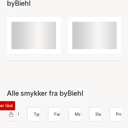
byBiehl
Alle smykker fra byBiehl
ter låst
byBiehl
Type
Farve
Materiale
Størrelse
Pris