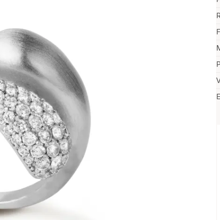
R
F
M
P
V