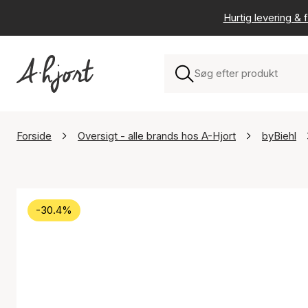
Hurtig levering & f
Forside
Oversigt - alle brands hos A-Hjort
byBiehl
-30.4%