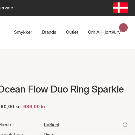
ervice
Smykker
Brands
Outlet
Om A-Hjort
Kurv
Ocean Flow Duo Ring Sparkle
90,00 kr.
689,00 kr.
Mærke:
byBiehl
rodukttype:
Ring