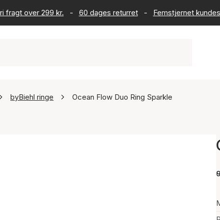
ri fragt over 299 kr.
-
60 dages returret
-
Femstjernet kundes
byBiehl ringe
Ocean Flow Duo Ring Sparkle
9
P