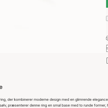
e
ring, der kombinerer moderne design med en glimrende elegance
lingsølv, præsenterer denne ring en smal base med to runde former, 
Varen er tilføjet til kurven