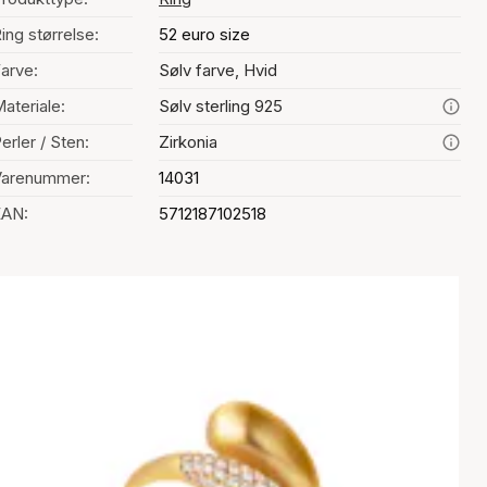
ing størrelse:
52 euro size
arve:
Sølv farve, Hvid
ateriale:
Sølv sterling 925
erler / Sten:
Zirkonia
Varenummer:
14031
EAN:
5712187102518
alg af farve