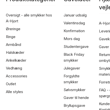
vej
Oversigt - alle smykker hos
Januar udsalg
A-Hjort
Valentinsdag
A-Hjor
Øreringe
Konfirmation
Leveri
Ringe
Mors dag
Gavek
Armbånd
Studentergave
Gaver
Halskæder
Black Friday
Return
Ankelkæder
smykker
ombyt
Vedhæng
Julegaver
Smykk
materi
Accessories
Forgyldte
smykker
Forret
Outlet
Sølvsmykker
FAQ - 
Alle styles
spørg
Gaver til hende
Kundes
Bryllupsgave
Kontak