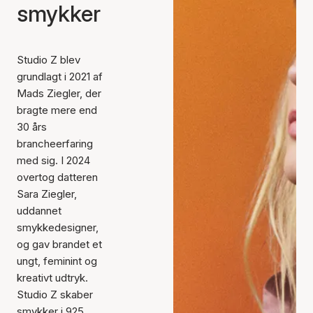
smykker
Studio Z blev
grundlagt i 2021 af
Mads Ziegler, der
bragte mere end
30 års
brancheerfaring
med sig. I 2024
overtog datteren
Sara Ziegler,
uddannet
smykkedesigner,
og gav brandet et
ungt, feminint og
kreativt udtryk.
Studio Z skaber
smykker i 925