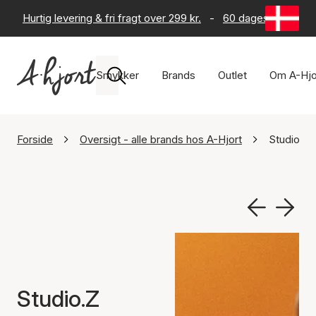
Hurtig levering & fri fragt over 299 kr.
-
60 dages returret
Smykker
Brands
Outlet
Om A-Hjo
Forside
Oversigt - alle brands hos A-Hjort
Studio.Z
Studio.Z