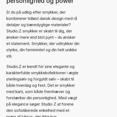
personlighed og power
Er du på udkig efter smykker, der
kombinerer tidløst dansk design med rå
detaljer og bæredygtige materialer?
Studio.Z smykker er skabt til dig, der
ønsker mere end blot pynt – du ønsker
et statement. Smykker, der udtrykker din
styrke, din femininitet og din helt unikke
stil.
Studio.Z er kendt for sine elegante og
karakterfulde smykkekollektioner i ægte
sterlingsølv og forgyldt sølv – skabt til
både hverdag og fest. Det er smykker
med kant, som både fremhæver og
forstærker din personlighed. Med vægt
på elegance søger Studio Z at forene
den sofistikerede enkelhed med et
præg af luksus, der ikke kun