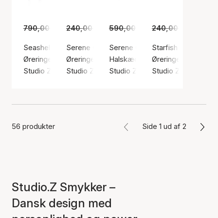
790,00 kr.
240,00 kr.
549,00 kr.
590,00 kr.
179,00 kr.
240,00 kr.
409,00 kr.
165,00
Seashell Secrets Medium Hoops
Serene Clover Earsticks
Serene Clover Necklace
Starfish Lustre Ears
Øreringe, Guld farve / Forgyldt sølv sterling 925
Øreringe, Guld farve / Forgyldt sølv sterling 9
Halskæde, Sølv farve / Sølv ster
Øreringe, Guld farve
Studio Z
Studio Z
Studio Z
Studio Z
56 produkter
Side 1 ud af 2
Studio.Z Smykker –
Dansk design med