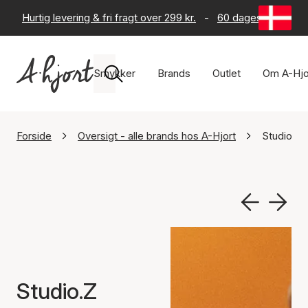
Hurtig levering & fri fragt over 299 kr.
-
60 dages returret
Smykker
Brands
Outlet
Om A-Hjo
Forside
Oversigt - alle brands hos A-Hjort
Studio.Z
Studio.Z