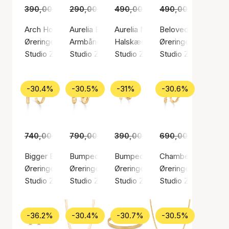
390,00 kr.
290,00 kr.
269,00 kr.
490,00 kr.
215,00 kr.
490,00 kr.
339,00 kr.
339,0
Arch Hoops
Aurelia Bracelet
Aurelia Necklace
Beloved Earsticks
Øreringe, Guld farve / Forgyldt sølv sterling 925
Armbånd, Guld farve / Forgyldt sølv sterling 
Halskæde, Guld farve / Forgyldt 
Øreringe, Sølv farve
Studio Z
Studio Z
Studio Z
Studio Z
-30.4%
-30.5%
-31%
-30.6%
740,00 kr.
790,00 kr.
515,00 kr.
390,00 kr.
549,00 kr.
690,00 kr.
269,00 kr.
479,0
Bigger Element Hoops
Bumped Large Hoops
Bumped Small Hoops
Chamber Hoops
Øreringe, Guld farve / Forgyldt sølv sterling 925
Øreringe, Guld farve / Forgyldt sølv sterling 9
Øreringe, Guld farve / Forgyldt s
Øreringe, Guld farve
Studio Z
Studio Z
Studio Z
Studio Z
-36.2%
-30.4%
-30.7%
-30.5%