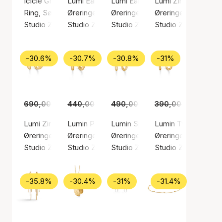
Icicle Green Zircon Ring
Lumi Earrings
Lumi Earsticks
Lumi Zircon Earstic
Ring, Sølv farve / Sølv sterling 925
Øreringe, Guld farve / Forgyldt sølv sterling 9
Øreringe, Sølv farve / Sølv sterl
Øreringe, Sølv farve
Studio Z
Studio Z
Studio Z
Studio Z
-30.6%
-30.7%
-30.8%
-31%
690,00 kr.
440,00 kr.
479,00 kr.
490,00 kr.
305,00 kr.
390,00 kr.
339,00 kr.
269,0
Lumi Zircon Hoops
Lumin Plain Earrings
Lumin Sparkle Hoops
Lumin Twist Hoops
Øreringe, Guld farve / Forgyldt sølv sterling 925
Øreringe, Guld farve / Forgyldt sølv sterling 9
Øreringe, Guld farve / Forgyldt s
Øreringe, Guld farve
Studio Z
Studio Z
Studio Z
Studio Z
-35.8%
-30.4%
-31%
-31.4%