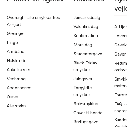
vej
Oversigt - alle smykker hos
Januar udsalg
A-Hjort
Valentinsdag
A-Hjor
Øreringe
Konfirmation
Leveri
Ringe
Mors dag
Gavek
Armbånd
Studentergave
Gaver
Halskæder
Black Friday
Return
Ankelkæder
smykker
ombyt
Vedhæng
Julegaver
Smykk
materi
Accessories
Forgyldte
smykker
Forret
Outlet
Sølvsmykker
FAQ - 
Alle styles
spørg
Gaver til hende
Kundes
Bryllupsgave
Kontak