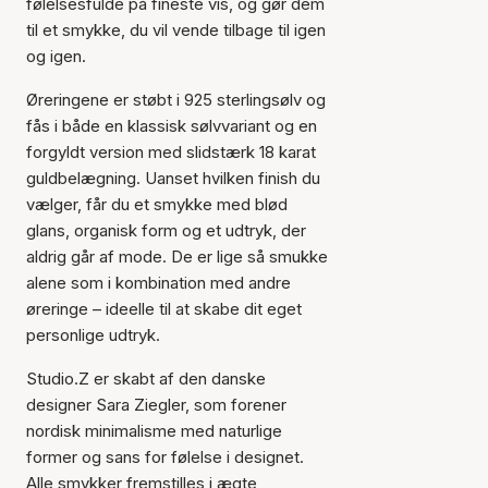
følelsesfulde på fineste vis, og gør dem
til et smykke, du vil vende tilbage til igen
og igen.
Øreringene er støbt i 925 sterlingsølv og
fås i både en klassisk sølvvariant og en
forgyldt version med slidstærk 18 karat
guldbelægning. Uanset hvilken finish du
vælger, får du et smykke med blød
glans, organisk form og et udtryk, der
aldrig går af mode. De er lige så smukke
alene som i kombination med andre
øreringe – ideelle til at skabe dit eget
personlige udtryk.
Studio.Z er skabt af den danske
designer Sara Ziegler, som forener
nordisk minimalisme med naturlige
former og sans for følelse i designet.
Alle smykker fremstilles i ægte