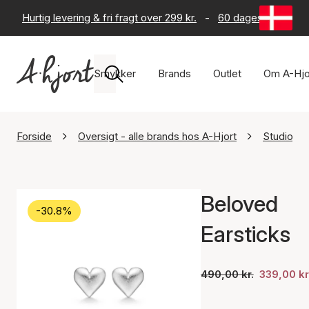
Hurtig levering & fri fragt over 299 kr.
-
60 dages returret
Smykker
Brands
Outlet
Om A-Hjo
Forside
Oversigt - alle brands hos A-Hjort
Studio.Z
Beloved
-30.8%
Earsticks
490,00 kr.
339,00 kr