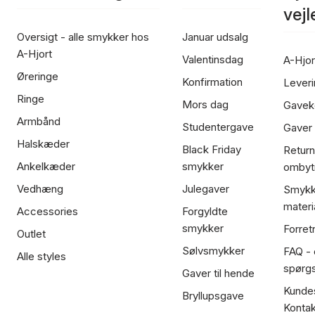
vej
Oversigt - alle smykker hos
Januar udsalg
A-Hjort
Valentinsdag
A-Hjor
Øreringe
Konfirmation
Leveri
Ringe
Mors dag
Gavek
Armbånd
Studentergave
Gaver
Halskæder
Black Friday
Return
Ankelkæder
smykker
ombyt
Vedhæng
Julegaver
Smykk
materi
Accessories
Forgyldte
smykker
Forret
Outlet
Sølvsmykker
FAQ - 
Alle styles
spørg
Gaver til hende
Kundes
Bryllupsgave
Kontak