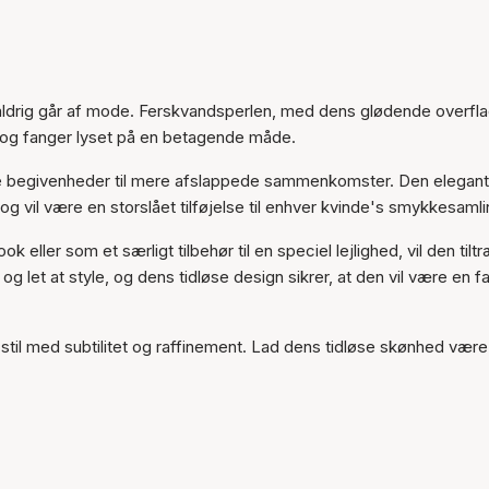
Varen er tilføjet til kurven
 aldrig går af mode. Ferskvandsperlen, med dens glødende overfl
gen og fanger lyset på en betagende måde.
melle begivenheder til mere afslappede sammenkomster. Den elegan
it og vil være en storslået tilføjelse til enhver kvinde's smykkesamli
eller som et særligt tilbehør til en speciel lejlighed, vil den tilt
et at style, og dens tidløse design sikrer, at den vil være en fa
til med subtilitet og raffinement. Lad dens tidløse skønhed være