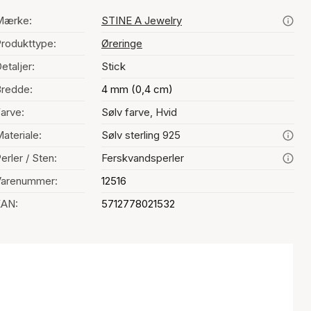
Mærke:
STINE A Jewelry
rodukttype:
Øreringe
etaljer:
Stick
redde:
4 mm (0,4 cm)
arve:
Sølv farve, Hvid
ateriale:
Sølv sterling 925
erler / Sten:
Ferskvandsperler
Varenummer:
12516
EAN:
5712778021532
alg af farve