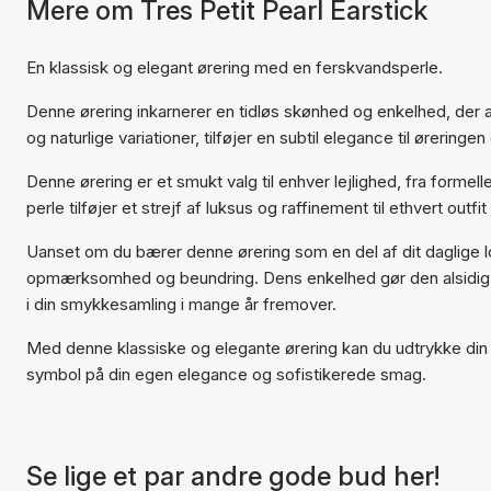
Mere om Tres Petit Pearl Earstick
En klassisk og elegant ørering med en ferskvandsperle.
Denne ørering inkarnerer en tidløs skønhed og enkelhed, der
og naturlige variationer, tilføjer en subtil elegance til ørerin
Denne ørering er et smukt valg til enhver lejlighed, fra for
perle tilføjer et strejf af luksus og raffinement til ethvert outf
Uanset om du bærer denne ørering som en del af dit daglige look 
opmærksomhed og beundring. Dens enkelhed gør den alsidig og l
i din smykkesamling i mange år fremover.
Med denne klassiske og elegante ørering kan du udtrykke din s
symbol på din egen elegance og sofistikerede smag.
Se lige et par andre gode bud her!