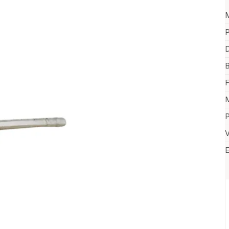
P
D
B
F
M
P
V