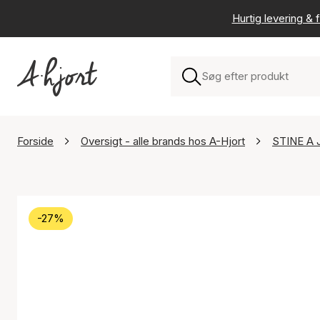
Hurtig levering & f
Forside
Oversigt - alle brands hos A-Hjort
STINE A 
-27%