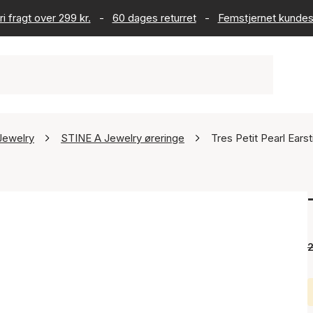
ri fragt over 299 kr.
-
60 dages returret
-
Femstjernet kundes
Jewelry
STINE A Jewelry øreringe
Tres Petit Pearl Earst
2