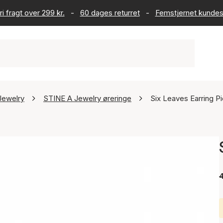
ri fragt over 299 kr.
-
60 dages returret
-
Femstjernet kundes
Jewelry
STINE A Jewelry øreringe
Six Leaves Earring P
4