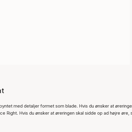
ht
Varen er tilføjet til kurven
 pyntet med detaljer formet som blade. Hvis du ønsker at ørering
e Right. Hvis du ønsker at øreringen skal sidde op ad højre øre, 