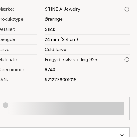
Mærke:
STINE A Jewelry
rodukttype:
Øreringe
etaljer:
Stick
Længde:
24 mm (2,4 cm)
arve:
Guld farve
ateriale:
Forgyldt sølv sterling 925
Varenummer:
6740
EAN:
5712778001015