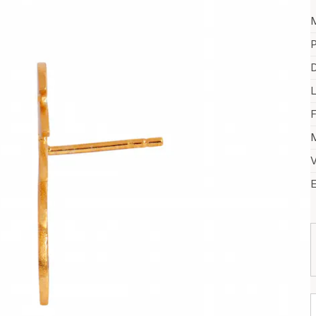
P
D
F
M