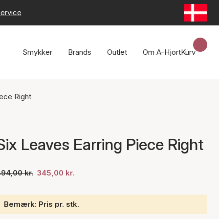
ervice
Smykker
Brands
Outlet
Om A-Hjort
Kurv
iece Right
Six Leaves Earring Piece Right
94,00 kr.
345,00 kr.
Bemærk: Pris pr. stk.