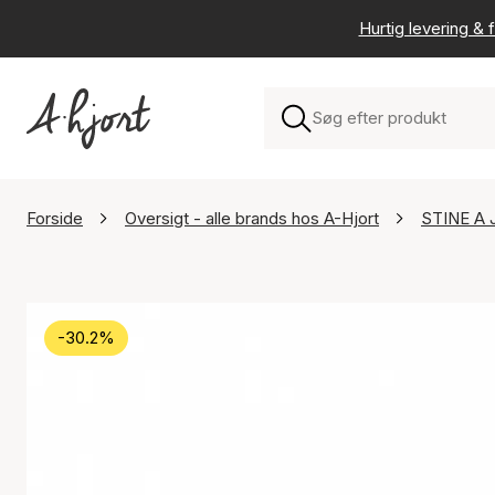
Hurtig levering & f
Forside
Oversigt - alle brands hos A-Hjort
STINE A 
-30.2%