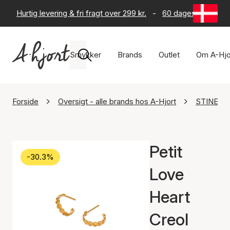
Hurtig levering & fri fragt over 299 kr.
-
60 dages returret
Smykker
Brands
Outlet
Om A-Hjo
Forside
Oversigt - alle brands hos A-Hjort
STINE A 
Petit
-30.3%
Love
Heart
Creol