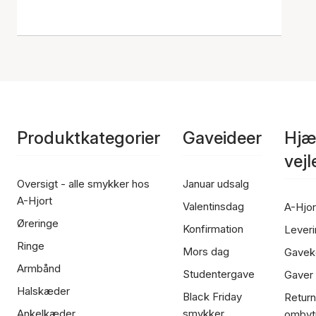
Produktkategorier
Gaveideer
Hjæ
vej
Oversigt - alle smykker hos
Januar udsalg
A-Hjort
Valentinsdag
A-Hjor
Øreringe
Konfirmation
Leveri
Ringe
Mors dag
Gavek
Armbånd
Studentergave
Gaver
Halskæder
Black Friday
Return
Ankelkæder
smykker
ombyt