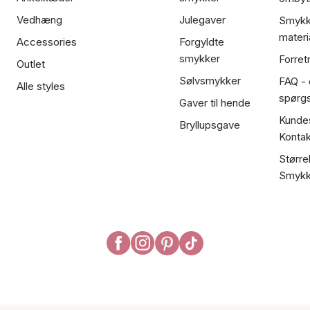
Vedhæng
Julegaver
Smykk
materi
Accessories
Forgyldte
smykker
Forret
Outlet
Sølvsmykker
FAQ - 
Alle styles
spørg
Gaver til hende
Kundes
Bryllupsgave
Kontak
Større
Smykk