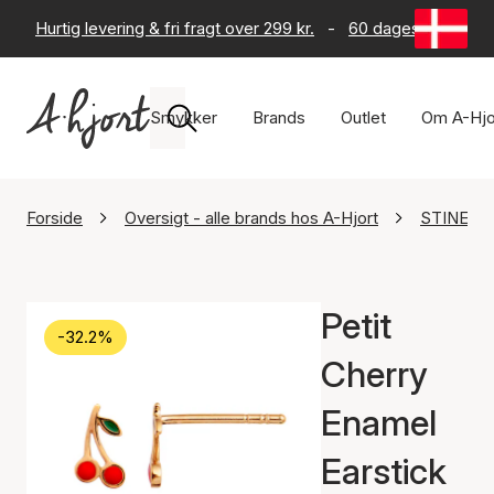
Hurtig levering & fri fragt over 299 kr.
-
60 dages returret
Smykker
Brands
Outlet
Om A-Hjo
Forside
Oversigt - alle brands hos A-Hjort
STINE A 
Petit
-32.2%
Cherry
Enamel
Earstick