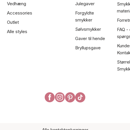
Vedhæng
Julegaver
Smykk
materi
Accessories
Forgyldte
smykker
Forret
Outlet
Sølvsmykker
FAQ - 
Alle styles
spørg
Gaver til hende
Kundes
Bryllupsgave
Kontak
Større
Smykk
Alle kontaktoplysninger