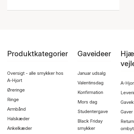
Produktkategorier
Gaveideer
Hjæ
vej
Oversigt - alle smykker hos
Januar udsalg
A-Hjort
Valentinsdag
A-Hjor
Øreringe
Konfirmation
Leveri
Ringe
Mors dag
Gavek
Armbånd
Studentergave
Gaver
Halskæder
Black Friday
Return
Ankelkæder
smykker
ombyt