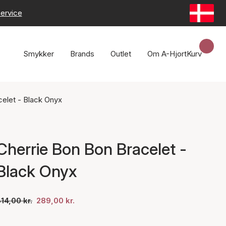
ervice
Smykker
Brands
Outlet
Om A-Hjort
Kurv
celet - Black Onyx
Cherrie Bon Bon Bracelet -
Black Onyx
14,00 kr.
289,00 kr.