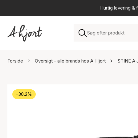
Hurtig levering & f
Forside
Oversigt - alle brands hos A-Hjort
STINE A 
-30.2%