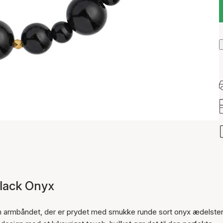
Black Onyx
n armbåndet, der er prydet med smukke runde sort onyx ædelste