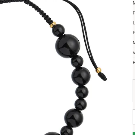
P
F
M