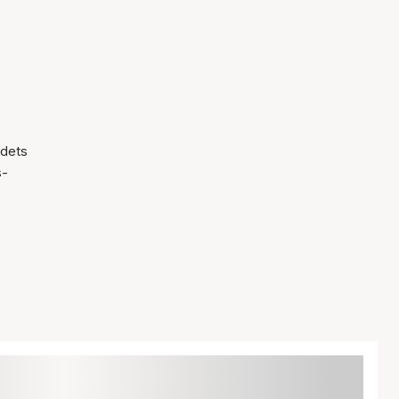
 dets
s-