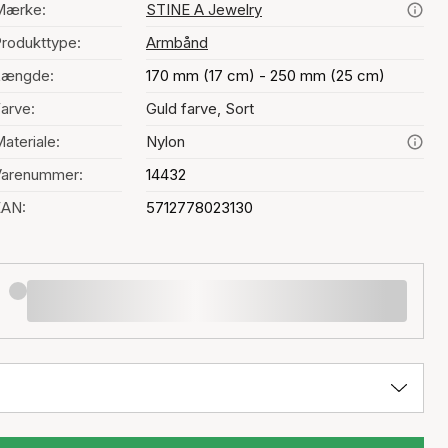
Mærke:
STINE A Jewelry
rodukttype:
Armbånd
Længde:
170 mm (17 cm) - 250 mm (25 cm)
arve:
Guld farve, Sort
ateriale:
Nylon
Varenummer:
14432
EAN:
5712778023130