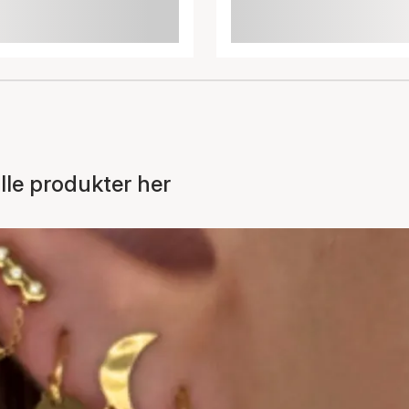
Varen er tilføjet til kurven
le produkter her