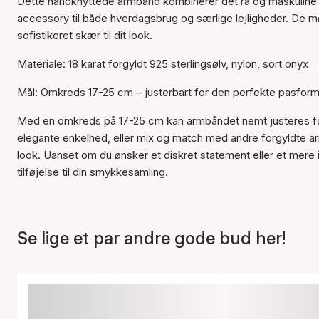
Dette handknyttede armbånd kombinerer det rå og maskuline de
accessory til både hverdagsbrug og særlige lejligheder. De mø
sofistikeret skær til dit look.
Materiale: 18 karat forgyldt 925 sterlingsølv, nylon, sort onyx
Mål: Omkreds 17-25 cm – justerbart for den perfekte pasfor
Med en omkreds på 17-25 cm kan armbåndet nemt justeres fo
elegante enkelhed, eller mix og match med andre forgyldte a
look. Uanset om du ønsker et diskret statement eller et mere 
tilføjelse til din smykkesamling.
Se lige et par andre gode bud her!