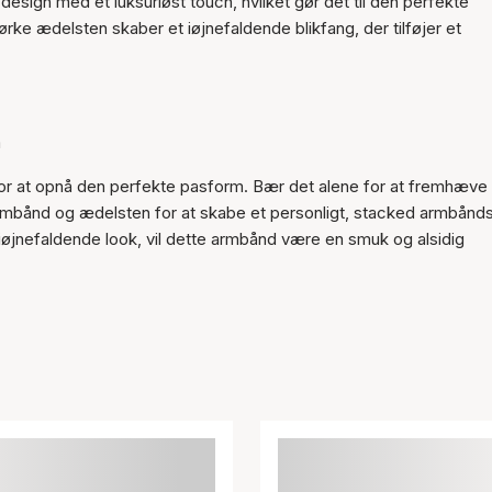
sign med et luksuriøst touch, hvilket gør det til den perfekte
rke ædelsten skaber et iøjnefaldende blikfang, der tilføjer et
m
r at opnå den perfekte pasform. Bær det alene for at fremhæve
rmbånd og ædelsten for at skabe et personligt, stacked armbånd
iøjnefaldende look, vil dette armbånd være en smuk og alsidig