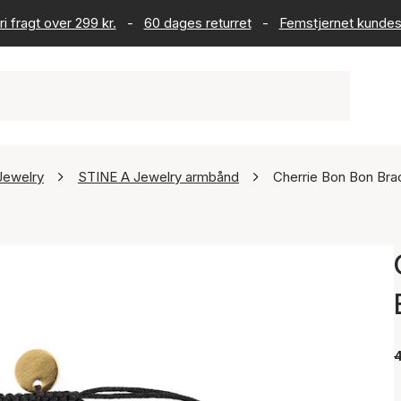
ri fragt over 299 kr.
-
60 dages returret
-
Femstjernet kundes
Jewelry
STINE A Jewelry armbånd
Cherrie Bon Bon Bra
4