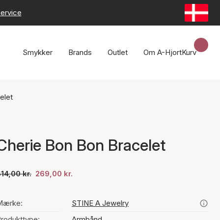
ervice
Smykker
Brands
Outlet
Om A-Hjort
Kurv
elet
Cherie Bon Bon Bracelet
14,00 kr.
269,00 kr.
Mærke:
STINE A Jewelry
rodukttype:
Armbånd