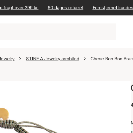
ri fragt over 299 kr.
-
60 dages returret
-
Femstjernet kundes
Jewelry
STINE A Jewelry armbånd
Cherie Bon Bon Brac
4
P