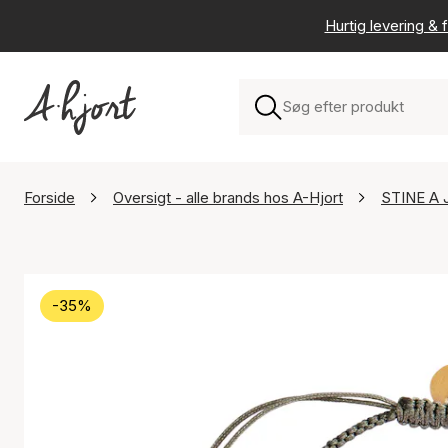
Hurtig levering & f
Forside
Oversigt - alle brands hos A-Hjort
STINE A 
-35%