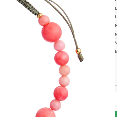
D
F
M