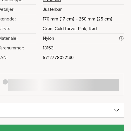
etaljer:
Justerbar
Længde:
170 mm (17 cm) - 250 mm (25 cm)
arve:
Grøn, Guld farve, Pink, Rød
ateriale:
Nylon
Varenummer:
13153
EAN:
5712778022140