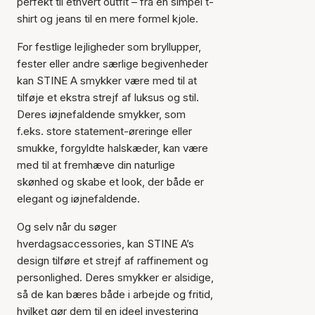
perfekt til ethvert outfit – fra en simpel t-
shirt og jeans til en mere formel kjole.
For festlige lejligheder som bryllupper,
fester eller andre særlige begivenheder
kan STINE A smykker være med til at
tilføje et ekstra strejf af luksus og stil.
Deres iøjnefaldende smykker, som
f.eks. store statement-øreringe eller
smukke, forgyldte halskæder, kan være
med til at fremhæve din naturlige
skønhed og skabe et look, der både er
elegant og iøjnefaldende.
Og selv når du søger
hverdagsaccessories, kan STINE A’s
design tilføre et strejf af raffinement og
personlighed. Deres smykker er alsidige,
så de kan bæres både i arbejde og fritid,
hvilket gør dem til en ideel investering