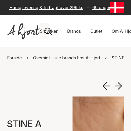
Hurtig levering & fri fragt over 299 kr.
-
60 dages returret
Smykker
Brands
Outlet
Om A-Hjo
Forside
Oversigt - alle brands hos A-Hjort
STINE A 
STINE A