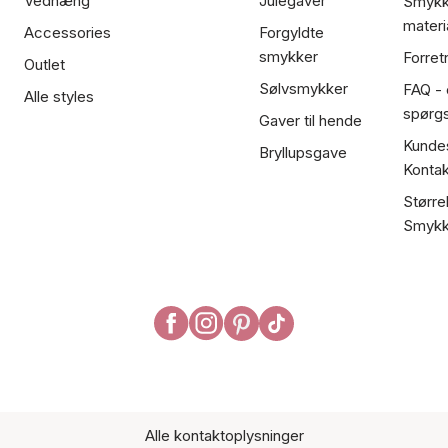
Vedhæng
Julegaver
Smykk
materi
Accessories
Forgyldte
smykker
Forret
Outlet
Sølvsmykker
FAQ - 
Alle styles
spørg
Gaver til hende
Kundes
Bryllupsgave
Kontak
Større
Smykk
Alle kontaktoplysninger