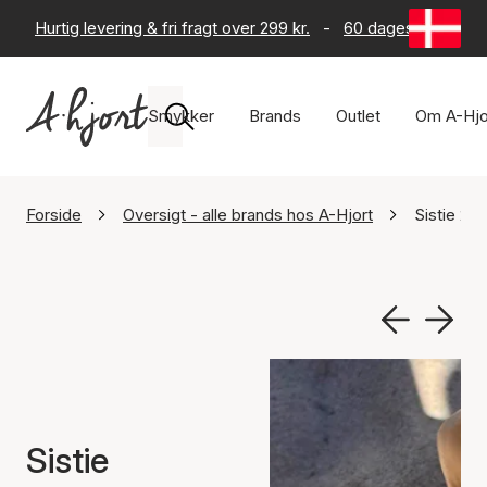
Hurtig levering & fri fragt over 299 kr.
-
60 dages returret
Smykker
Brands
Outlet
Om A-Hjo
Forside
Oversigt - alle brands hos A-Hjort
Sistie 2nd
Sistie