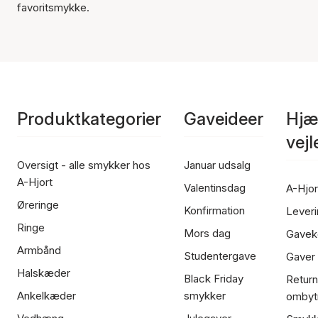
favoritsmykke.
Produktkategorier
Gaveideer
Hjæ
vej
Oversigt - alle smykker hos
Januar udsalg
A-Hjort
Valentinsdag
A-Hjor
Øreringe
Konfirmation
Leveri
Ringe
Mors dag
Gavek
Armbånd
Studentergave
Gaver
Halskæder
Black Friday
Return
Ankelkæder
smykker
ombyt