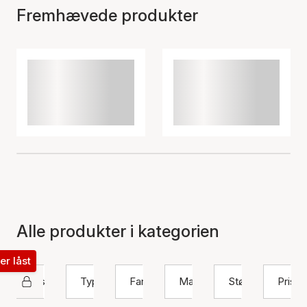
Fremhævede produkter
Alle produkter i kategorien
ter låst
Sistie 2nd
Type
Farve
Materiale
Størrelse
Pris