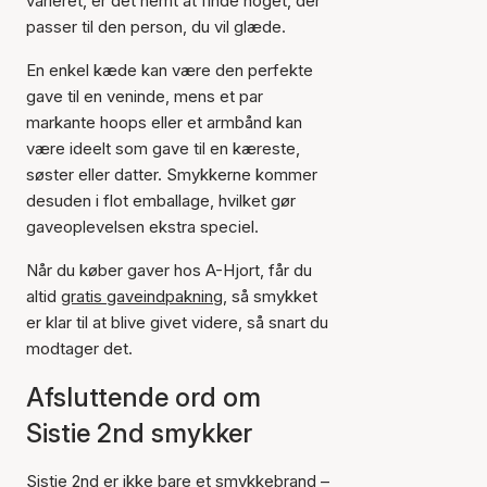
varieret, er det nemt at finde noget, der
passer til den person, du vil glæde.
En enkel kæde kan være den perfekte
gave til en veninde, mens et par
markante hoops eller et armbånd kan
være ideelt som gave til en kæreste,
søster eller datter. Smykkerne kommer
desuden i flot emballage, hvilket gør
gaveoplevelsen ekstra speciel.
Når du køber gaver hos A-Hjort, får du
altid
gratis gaveindpakning
, så smykket
er klar til at blive givet videre, så snart du
modtager det.
Afsluttende ord om
Sistie 2nd smykker
Sistie 2nd er ikke bare et smykkebrand –