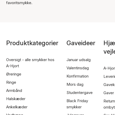
favoritsmykke.
Produktkategorier
Gaveideer
Hjæ
vej
Oversigt - alle smykker hos
Januar udsalg
A-Hjort
Valentinsdag
A-Hjor
Øreringe
Konfirmation
Leveri
Ringe
Mors dag
Gavek
Armbånd
Studentergave
Gaver
Halskæder
Black Friday
Return
Ankelkæder
smykker
ombyt