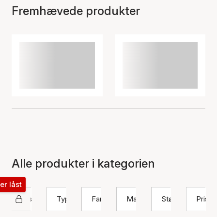
Fremhævede produkter
Alle produkter i kategorien
ter låst
Sistie 2nd
Type
Farve
Materiale
Størrelse
Pris