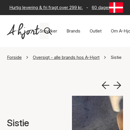
Hurtig levering & fri fragt over 299 kr.
-
60 dages returret
Smykker
Brands
Outlet
Om A-Hjo
Forside
Oversigt - alle brands hos A-Hjort
Sistie 2nd
Sistie