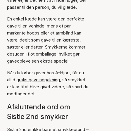
varieret, er det nemt at finde noget, der
passer til den person, du vil glæde.
En enkel kæde kan være den perfekte
gave til en veninde, mens et par
markante hoops eller et armbånd kan
være ideelt som gave til en kæreste,
søster eller datter. Smykkerne kommer
desuden i flot emballage, hvilket gør
gaveoplevelsen ekstra speciel.
Når du køber gaver hos A-Hjort, får du
altid
gratis gaveindpakning
, så smykket
er klar til at blive givet videre, så snart du
modtager det.
Afsluttende ord om
Sistie 2nd smykker
Sistie 2nd er ikke bare et smykkebrand –