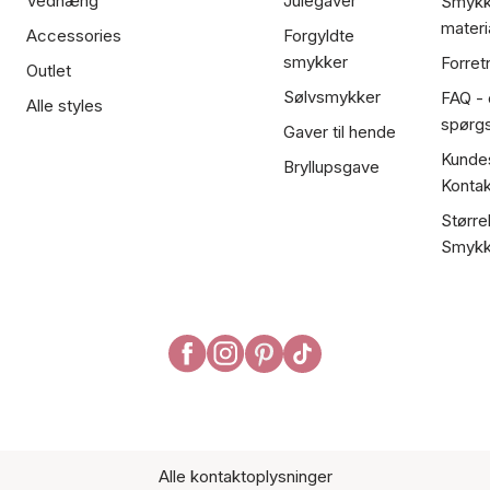
Vedhæng
Julegaver
Smykk
materi
Accessories
Forgyldte
smykker
Forret
Outlet
Sølvsmykker
FAQ - 
Alle styles
spørg
Gaver til hende
Kundes
Bryllupsgave
Kontak
Større
Smykk
Alle kontaktoplysninger