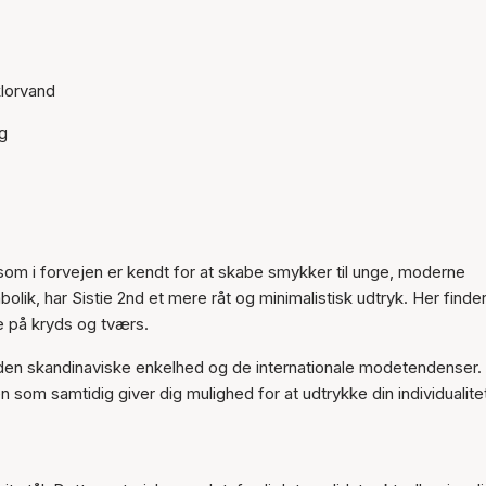
klorvand
g
 som i forvejen er kendt for at skabe smykker til unge, moderne
lik, har Sistie 2nd et mere råt og minimalistisk udtryk. Her finde
re på kryds og tværs.
e den skandinaviske enkelhed og de internationale modetendenser.
 som samtidig giver dig mulighed for at udtrykke din individualite