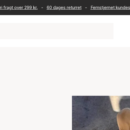
ri fragt over 299 kr.
-
60 dages returret
-
Femstjernet kundes