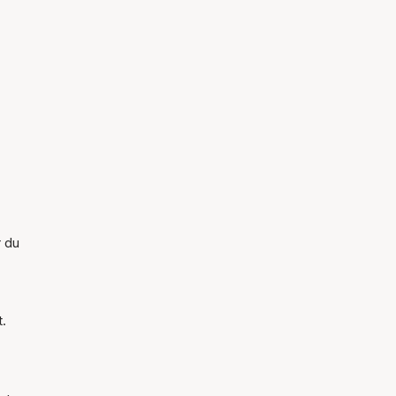
r du
t.