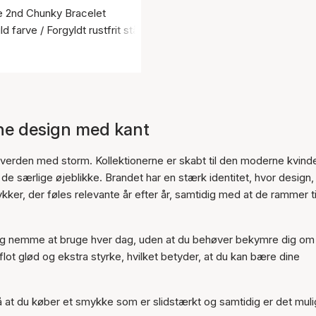
ie 2nd Chunky Bracelet
 farve / Forgyldt rustfrit stål
rne design med kant
verden med storm. Kollektionerne er skabt til den moderne kvinde
e særlige øjeblikke. Brandet har en stærk identitet, hvor design,
ykker, der føles relevante år efter år, samtidig med at de rammer 
te og nemme at bruge hver dag, uden at du behøver bekymre dig om
lot glød og ekstra styrke, hvilket betyder, at du kan bære dine
 at du køber et smykke som er slidstærkt og samtidig er det muli