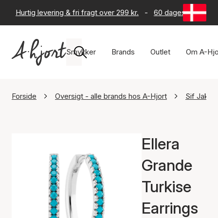
Hurtig levering & fri fragt over 299 kr.
-
60 dages returret
Smykker
Brands
Outlet
Om A-Hjo
Forside
Oversigt - alle brands hos A-Hjort
Sif Jakob
Ellera
Grande
Turkise
Earrings