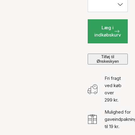
Læg i
indkøbskurv
Tilføj til
Ønskeskyen
Fri fragt
ved køb
over
299 kr.
Mulighed for
gaveindpaknin
til 19 kr.