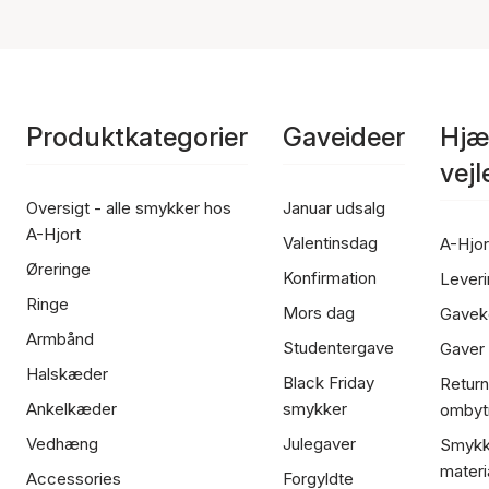
Produktkategorier
Gaveideer
Hjæ
vej
Oversigt - alle smykker hos
Januar udsalg
A-Hjort
Valentinsdag
A-Hjor
Øreringe
Konfirmation
Leveri
Ringe
Mors dag
Gavek
Armbånd
Studentergave
Gaver
Halskæder
Black Friday
Return
Ankelkæder
smykker
ombyt
Vedhæng
Julegaver
Smykk
materi
Accessories
Forgyldte