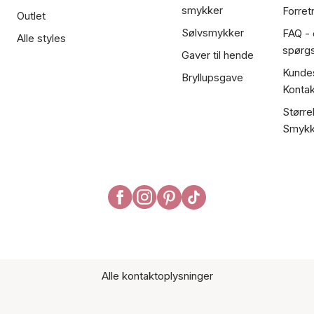
smykker
Forret
Outlet
Sølvsmykker
FAQ - 
Alle styles
spørg
Gaver til hende
Kundes
Bryllupsgave
Kontak
Større
Smykk
Alle kontaktoplysninger