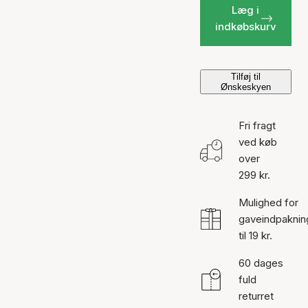
Læg i
indkøbskurv
Tilføj til
Ønskeskyen
Fri fragt
ved køb
over
299 kr.
Mulighed for
gaveindpaknin
til 19 kr.
60 dages
fuld
returret