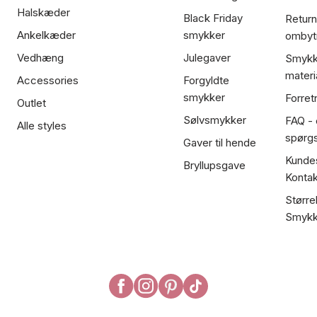
Halskæder
Black Friday
Return
Ankelkæder
smykker
ombyt
Vedhæng
Julegaver
Smykk
materi
Accessories
Forgyldte
smykker
Forret
Outlet
Sølvsmykker
FAQ - 
Alle styles
spørg
Gaver til hende
Kundes
Bryllupsgave
Kontak
Større
Smykk