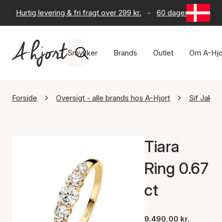
Hurtig levering & fri fragt over 299 kr.
-
60 dages returret
Smykker
Brands
Outlet
Om A-Hjo
Forside
Oversigt - alle brands hos A-Hjort
Sif Jako
Tiara
Ring 0.67
ct
9.490,00 kr.