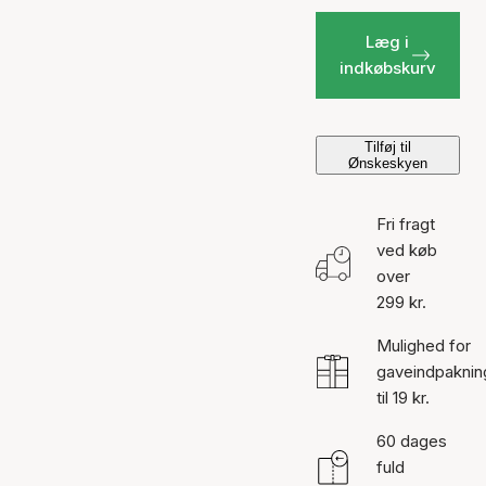
Læg i
indkøbskurv
Tilføj til
Ønskeskyen
Fri fragt
ved køb
over
299 kr.
Mulighed for
gaveindpaknin
til 19 kr.
60 dages
fuld