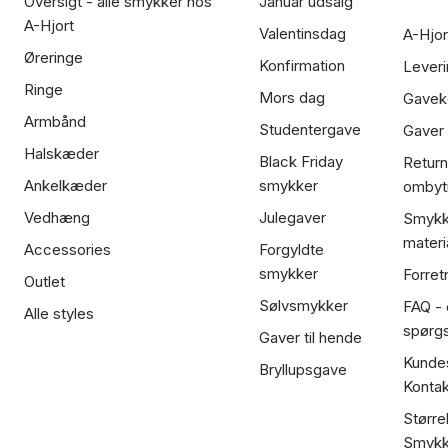
Oversigt - alle smykker hos
Januar udsalg
A-Hjort
Valentinsdag
A-Hjor
Øreringe
Konfirmation
Leveri
Ringe
Mors dag
Gavek
Armbånd
Studentergave
Gaver
Halskæder
Black Friday
Return
Ankelkæder
smykker
ombyt
Vedhæng
Julegaver
Smykk
materi
Accessories
Forgyldte
smykker
Forret
Outlet
Sølvsmykker
FAQ - 
Alle styles
spørg
Gaver til hende
Kundes
Bryllupsgave
Kontak
Større
Smykk