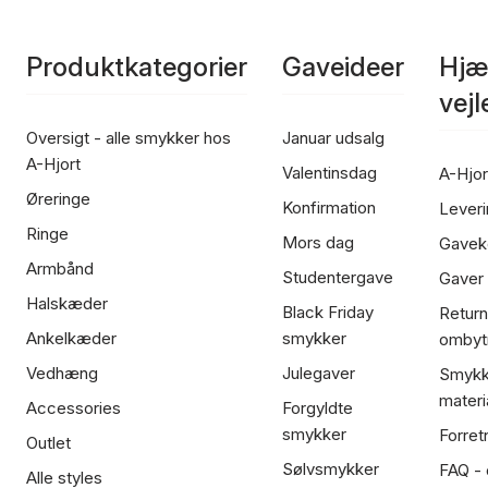
Produktkategorier
Gaveideer
Hjæ
vej
Oversigt - alle smykker hos
Januar udsalg
A-Hjort
Valentinsdag
A-Hjor
Øreringe
Konfirmation
Leveri
Ringe
Mors dag
Gavek
Armbånd
Studentergave
Gaver
Halskæder
Black Friday
Return
Ankelkæder
smykker
ombyt
Vedhæng
Julegaver
Smykk
materi
Accessories
Forgyldte
smykker
Forret
Outlet
Sølvsmykker
FAQ - 
Alle styles