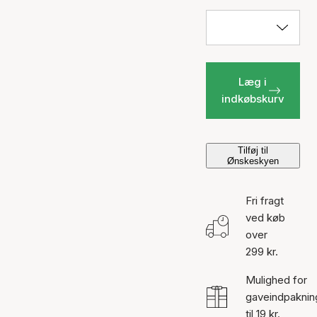
Læg i
indkøbskurv
Tilføj til
Ønskeskyen
Fri fragt
ved køb
over
299 kr.
Mulighed for
gaveindpaknin
til 19 kr.