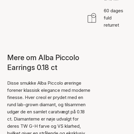
60 dages
fuld
returret
Mere om Alba Piccolo
Earrings 0.18 ct
Disse smukke Alba Piccolo øreringe
forener klassisk elegance med moderne
finesse. Hver creol er prydet med en
rund lab-grown diamant, og tilsammen
udgør de en samlet caratvægt på 0.18
ct. Diamanterne er nøje udvalgt for
deres TW G-H farve og VS klarhed,
hvilket giver en strålende og eksklusiv