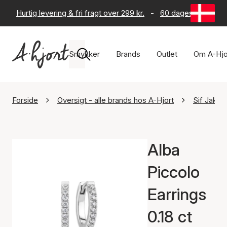
Hurtig levering & fri fragt over 299 kr.
-
60 dages returret
Smykker
Brands
Outlet
Om A-Hjo
Forside
Oversigt - alle brands hos A-Hjort
Sif Jako
Alba
Piccolo
Earrings
0.18 ct