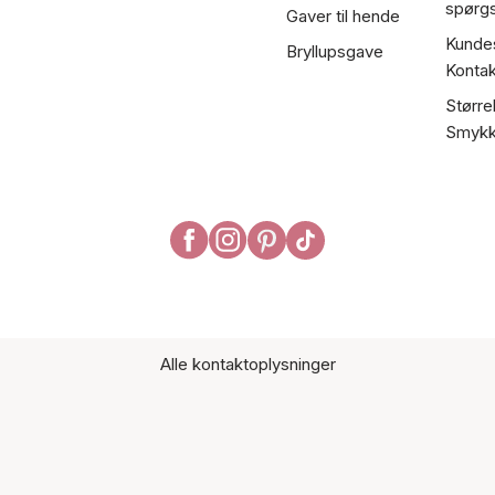
spørg
Gaver til hende
Kundes
Bryllupsgave
Kontak
Større
Smykk
Alle kontaktoplysninger