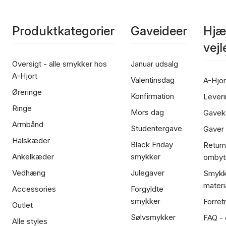
Produktkategorier
Gaveideer
Hjæ
vej
Oversigt - alle smykker hos
Januar udsalg
A-Hjort
Valentinsdag
A-Hjor
Øreringe
Konfirmation
Leveri
Ringe
Mors dag
Gavek
Armbånd
Studentergave
Gaver
Halskæder
Black Friday
Return
Ankelkæder
smykker
ombyt
Vedhæng
Julegaver
Smykk
materi
Accessories
Forgyldte
smykker
Forret
Outlet
Sølvsmykker
FAQ - 
Alle styles