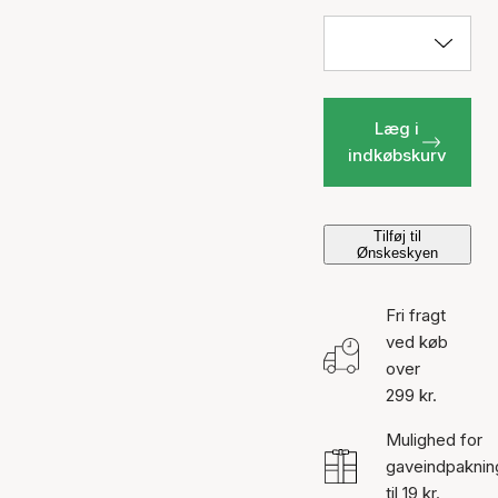
Læg i
indkøbskurv
Tilføj til
Ønskeskyen
Fri fragt
ved køb
over
299 kr.
Mulighed for
gaveindpaknin
til 19 kr.