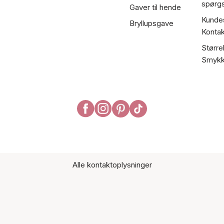
spørg
Gaver til hende
Kundes
Bryllupsgave
Kontak
Større
Smykk
Alle kontaktoplysninger