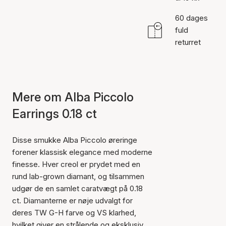
60 dages
fuld
returret
Mere om Alba Piccolo
Earrings 0.18 ct
Disse smukke Alba Piccolo øreringe
forener klassisk elegance med moderne
finesse. Hver creol er prydet med en
rund lab-grown diamant, og tilsammen
udgør de en samlet caratvægt på 0.18
ct. Diamanterne er nøje udvalgt for
deres TW G-H farve og VS klarhed,
hvilket giver en strålende og eksklusiv