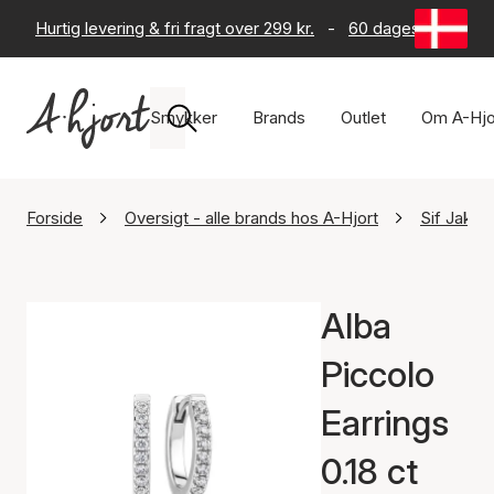
Hurtig levering & fri fragt over 299 kr.
-
60 dages returret
Smykker
Brands
Outlet
Om A-Hjo
Forside
Oversigt - alle brands hos A-Hjort
Sif Jako
Alba
Piccolo
Earrings
0.18 ct