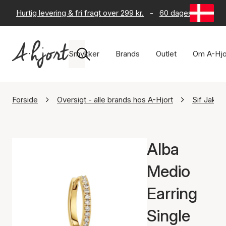
Hurtig levering & fri fragt over 299 kr.
-
60 dages returret
Smykker
Brands
Outlet
Om A-Hjo
Forside
Oversigt - alle brands hos A-Hjort
Sif Jako
Alba
Medio
Earring
Single