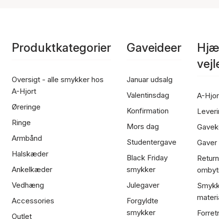
Produktkategorier
Gaveideer
Hjæ
vej
Oversigt - alle smykker hos
Januar udsalg
A-Hjort
Valentinsdag
A-Hjor
Øreringe
Konfirmation
Leveri
Ringe
Mors dag
Gavek
Armbånd
Studentergave
Gaver
Halskæder
Black Friday
Return
Ankelkæder
smykker
ombyt
Vedhæng
Julegaver
Smykk
materi
Accessories
Forgyldte
smykker
Forret
Outlet