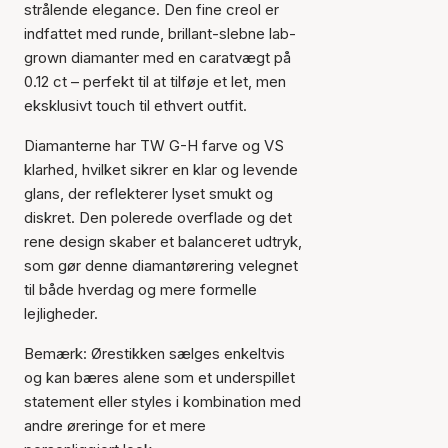
strålende elegance. Den fine creol er
indfattet med runde, brillant-slebne lab-
grown diamanter med en caratvægt på
0.12 ct – perfekt til at tilføje et let, men
eksklusivt touch til ethvert outfit.
Diamanterne har TW G-H farve og VS
klarhed, hvilket sikrer en klar og levende
glans, der reflekterer lyset smukt og
diskret. Den polerede overflade og det
Varen er tilføjet til kurven
rene design skaber et balanceret udtryk,
som gør denne diamantørering velegnet
til både hverdag og mere formelle
lejligheder.
Bemærk: Ørestikken sælges enkeltvis
og kan bæres alene som et underspillet
statement eller styles i kombination med
andre øreringe for et mere