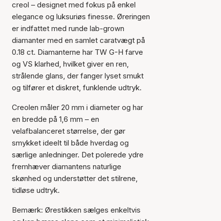
creol – designet med fokus på enkel
elegance og luksuriøs finesse. Øreringen
er indfattet med runde lab-grown
diamanter med en samlet caratvægt på
0.18 ct. Diamanterne har TW G-H farve
og VS klarhed, hvilket giver en ren,
strålende glans, der fanger lyset smukt
og tilfører et diskret, funklende udtryk.
Creolen måler 20 mm i diameter og har
en bredde på 1,6 mm – en
Varen er tilføjet til kurven
velafbalanceret størrelse, der gør
smykket ideelt til både hverdag og
særlige anledninger. Det polerede ydre
fremhæver diamantens naturlige
skønhed og understøtter det stilrene,
tidløse udtryk.
Bemærk: Ørestikken sælges enkeltvis