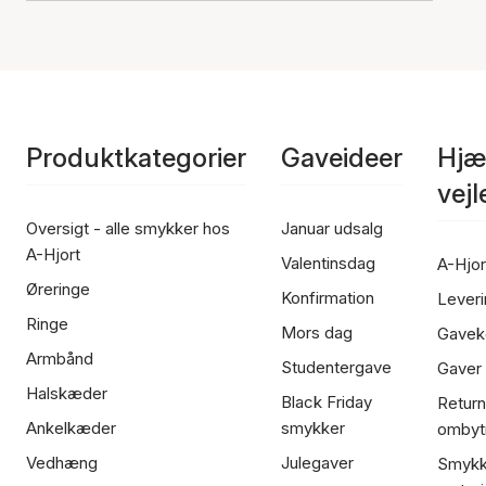
Produktkategorier
Gaveideer
Hjæ
vej
Oversigt - alle smykker hos
Januar udsalg
A-Hjort
Valentinsdag
A-Hjor
Øreringe
Konfirmation
Leveri
Ringe
Mors dag
Gavek
Armbånd
Studentergave
Gaver
Halskæder
Black Friday
Return
Ankelkæder
smykker
ombyt
Vedhæng
Julegaver
Smykk