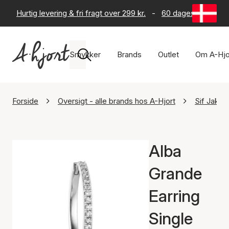
Hurtig levering & fri fragt over 299 kr.
-
60 dages returret
Smykker
Brands
Outlet
Om A-Hjo
Forside
Oversigt - alle brands hos A-Hjort
Sif Jako
Alba
Grande
Earring
Single