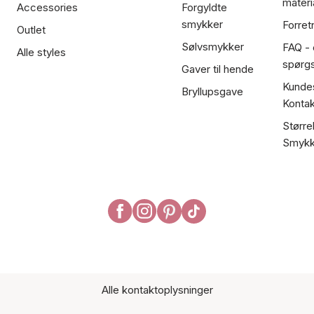
materi
Accessories
Forgyldte
smykker
Forret
Outlet
Sølvsmykker
FAQ - 
Alle styles
spørg
Gaver til hende
Kundes
Bryllupsgave
Kontak
Større
Smykk
Alle kontaktoplysninger