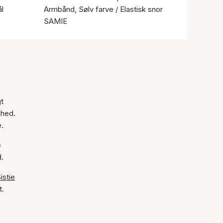
ål
Armbånd, Sølv farve / Elastisk snor
SAMIE
t
ghed.
e.
e
d.
istie
t.