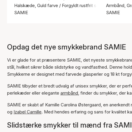
Halskæde, Guld farve / Forgyldt rustfrit stål
Armbånd, Grø
SAMIE
SAMIE
Opdag det nye smykkebrand SAMIE
Vi er glade for at præsentere SAMIE, det nyeste smykkebrand
stål, hvilket sikrer både slidstyrke og vandfasthed. Denne holdb
Smykkerne er designet med farvede glasperler og 18 kt forgyldt
SAMIE tilbyder et bredt udvalg af unisex smykker, der er per
perlekæder eller elegante
armbånd
, finder du smykker, der kan 
SAMIE er skabt af Kamille Carolina Østergaard, en anerkend
og
Izabel Camille
. Med hendes erfaring og sans for kvalitet ka
Slidstærke smykker til mænd fra SAM