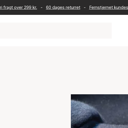
ri fragt over 299 kr.
-
60 dages returret
-
Femstjernet kundes