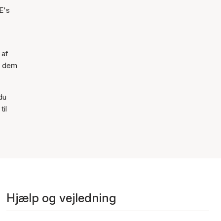
E's
 af
ør dem
du
til
Hjælp og vejledning