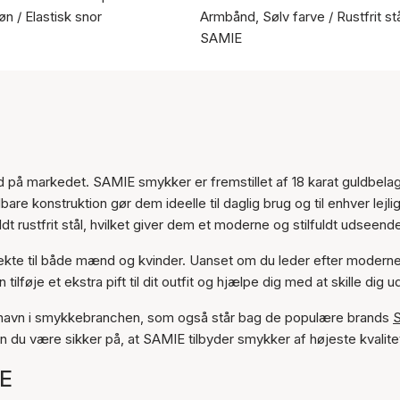
n / Elastisk snor
Armbånd, Sølv farve / Rustfrit st
SAMIE
 på markedet. SAMIE smykker er fremstillet af 18 karat guldbelag
are konstruktion gør dem ideelle til daglig brug og til enhver lejli
 rustfrit stål, hvilket giver dem et moderne og stilfuldt udseend
fekte til både mænd og kvinder. Uanset om du leder efter modern
tilføje et ekstra pift til dit outfit og hjælpe dig med at skille dig u
t navn i smykkebranchen, som også står bag de populære brands
S
n du være sikker på, at SAMIE tilbyder smykker af højeste kvalite
IE