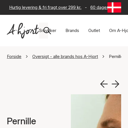
Hurtig levering & fri fragt over 299 kr.
-
60 dages returret
Smykker
Brands
Outlet
Om A-Hjo
Forside
Oversigt - alle brands hos A-Hjort
Pernille 
Pernille