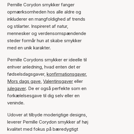
Pernille Corydon smykker fanger
opmærksomheden hos alle aldre og
inkluderer en mangfoldighed af trends
og stilarter. Inspireret af natur,
mennesker og verdensomspændende
steder formår hun at skabe smykker
med en unik karakter.
Pernille Corydons smykker er ideelle til
enhver anledning, hvad enten det er
fødselsdagsgaver,
konfirmationsgaver
,
Mors dags gave
,
Valentinsgaver
eller
julegaver
. De er også perfekte som en
forkælelsesgave til dig selv eller en
veninde.
Udover at tilbyde moderigtige designs,
leverer Pernille Corydon smykker af høj
kvalitet med fokus på bæredygtigt