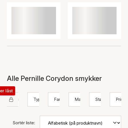
Alle Pernille Corydon smykker
ter låst
Pernille Corydon
Type
Farve
Materiale
Størrelse
Pris
Sortér liste: