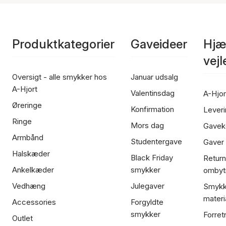
Produktkategorier
Gaveideer
Hjæ
vej
Oversigt - alle smykker hos
Januar udsalg
A-Hjort
Valentinsdag
A-Hjor
Øreringe
Konfirmation
Leveri
Ringe
Mors dag
Gavek
Armbånd
Studentergave
Gaver
Halskæder
Black Friday
Return
Ankelkæder
smykker
ombyt
Vedhæng
Julegaver
Smykk
materi
Accessories
Forgyldte
smykker
Forret
Outlet