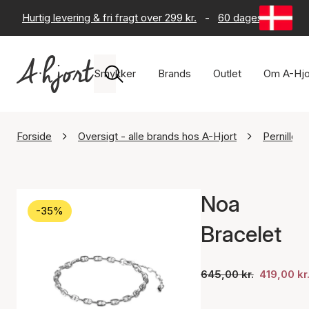
Hurtig levering & fri fragt over 299 kr.
-
60 dages returret
Smykker
Brands
Outlet
Om A-Hjo
Forside
Oversigt - alle brands hos A-Hjort
Pernille 
Noa
-35%
Bracelet
645,00 kr.
419,00 kr