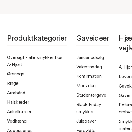
Produktkategorier
Gaveideer
Hjæ
vej
Oversigt - alle smykker hos
Januar udsalg
A-Hjort
Valentinsdag
A-Hjor
Øreringe
Konfirmation
Leveri
Ringe
Mors dag
Gavek
Armbånd
Studentergave
Gaver
Halskæder
Black Friday
Return
Ankelkæder
smykker
ombyt
Vedhæng
Julegaver
Smykk
materi
Accessories
Forgyldte