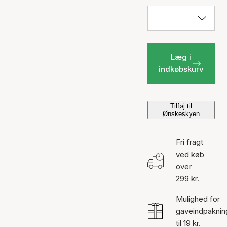
Læg i
indkøbskurv
Tilføj til
Ønskeskyen
Fri fragt
ved køb
over
299 kr.
Mulighed for
gaveindpaknin
til 19 kr.