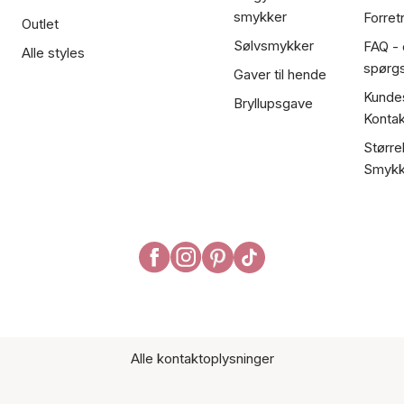
smykker
Forret
Outlet
Sølvsmykker
FAQ - 
Alle styles
spørg
Gaver til hende
Kundes
Bryllupsgave
Kontak
Større
Smykk
Alle kontaktoplysninger