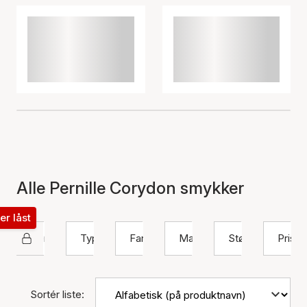
Alle Pernille Corydon smykker
ter låst
Pernille Corydon
Type
Farve
Materiale
Størrelse
Pris
Sortér liste: