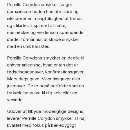
Pernille Corydon smykker fanger
opmærksomheden hos alle aldre og
inkluderer en mangfoldighed af trends
og stilarter. Inspireret af natur,
mennesker og verdensomspændende
steder formår hun at skabe smykker
med en unik karakter.
Pernille Corydons smykker er ideelle til
enhver anledning, hvad enten det er
fødselsdagsgaver,
konfirmationsgaver
,
Mors dags gave
,
Valentinsgaver
eller
julegaver
. De er også perfekte som en
forkælelsesgave til dig selv eller en
veninde.
Udover at tilbyde moderigtige designs,
leverer Pernille Corydon smykker af høj
kvalitet med fokus på bæredygtigt