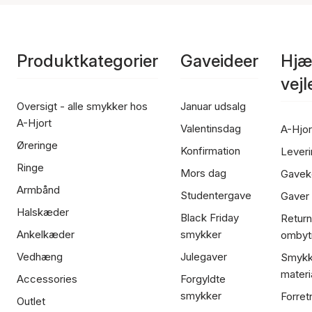
Produktkategorier
Gaveideer
Hjæ
vej
Oversigt - alle smykker hos
Januar udsalg
A-Hjort
Valentinsdag
A-Hjor
Øreringe
Konfirmation
Leveri
Ringe
Mors dag
Gavek
Armbånd
Studentergave
Gaver
Halskæder
Black Friday
Return
Ankelkæder
smykker
ombyt
Vedhæng
Julegaver
Smykk
materi
Accessories
Forgyldte
smykker
Forret
Outlet