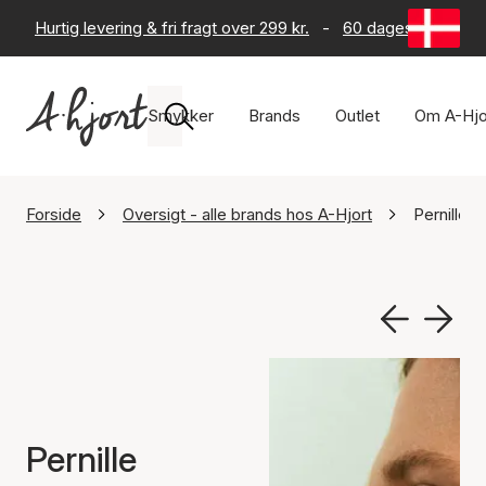
Hurtig levering & fri fragt over 299 kr.
-
60 dages returret
Smykker
Brands
Outlet
Om A-Hjo
Forside
Oversigt - alle brands hos A-Hjort
Pernille 
Pernille