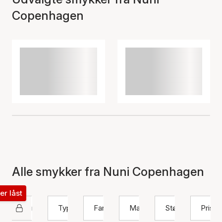
Copenhagen
Alle smykker fra Nuni Copenhagen
ter låst
Nuni Copenhagen
Type
Farve
Materiale
Størrelse
Pris