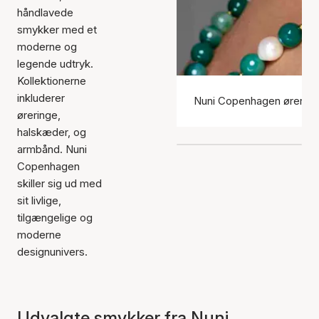
håndlavede
smykker med et
moderne og
legende udtryk.
Kollektionerne
inkluderer
Nuni Copenhagen ørering
øreringe,
halskæder, og
armbånd. Nuni
Copenhagen
skiller sig ud med
sit livlige,
tilgængelige og
moderne
designunivers.
Udvalgte smykker fra Nuni