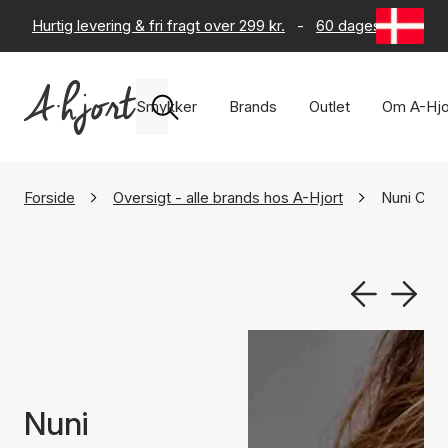
Hurtig levering & fri fragt over 299 kr.
-
60 dages returret
Smykker
Brands
Outlet
Om A-Hjo
Forside
Oversigt - alle brands hos A-Hjort
Nuni Cop
Nuni