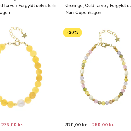
d farve / Forgyldt sølv sterling 925
Øreringe, Guld farve / Forgyldt s
hagen
Nuni Copenhagen
-30%
275,00 kr.
370,00 kr.
259,00 kr.