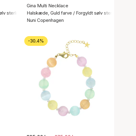
Gina Multi Necklace
ølv sterling 925
Halskæde, Guld farve / Forgyldt sølv sterling 925
Nuni Copenhagen
-30.4%