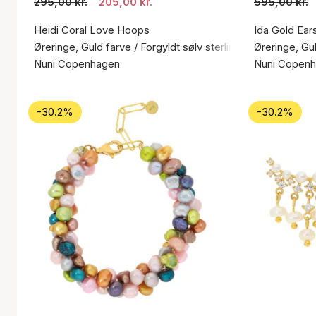
295,00 kr.
205,00 kr.
595,00 kr.
Heidi Coral Love Hoops
Ida Gold Ear
Øreringe, Guld farve / Forgyldt sølv sterling 925
Øreringe, Gul
Nuni Copenhagen
Nuni Copen
-30.2%
-30.2%