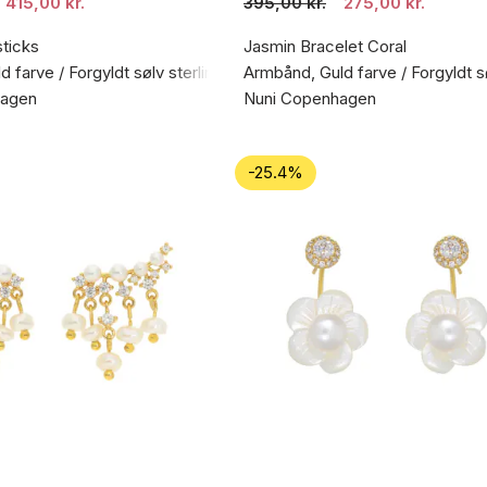
415,00 kr.
395,00 kr.
275,00 kr.
sticks
Jasmin Bracelet Coral
d farve / Forgyldt sølv sterling 925
Armbånd, Guld farve / Forgyldt s
hagen
Nuni Copenhagen
-25.4%