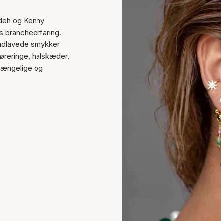
odeh og Kenny
rs brancheerfaring.
håndlavede smykker
øreringe, halskæder,
lgængelige og