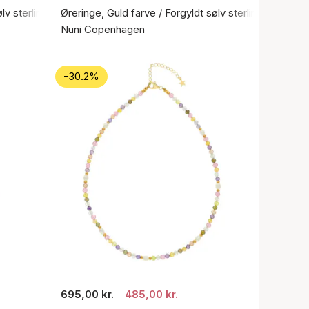
ølv sterling 925
Øreringe, Guld farve / Forgyldt sølv sterling 925
Nuni Copenhagen
-30.2%
695,00 kr.
485,00 kr.