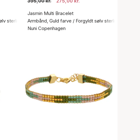
395,00 kr.
275,00 kr.
Jasmin Multi Bracelet
ølv sterling 925
Armbånd, Guld farve / Forgyldt sølv sterling 925
Nuni Copenhagen