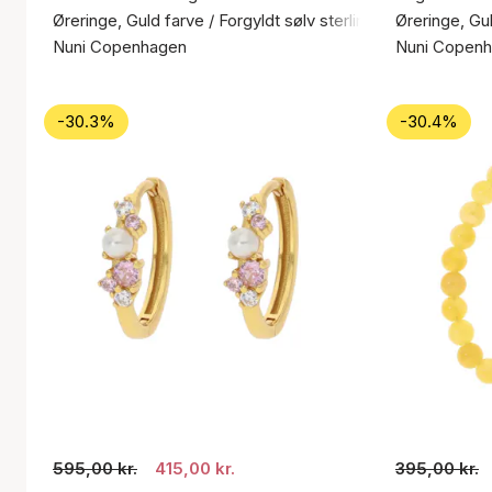
Øreringe, Guld farve / Forgyldt sølv sterling 925
Øreringe, Gul
Nuni Copenhagen
Nuni Copen
-30.3%
-30.4%
595,00 kr.
415,00 kr.
395,00 kr.