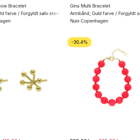
low Bracelet
Gina Multi Bracelet
d farve / Forgyldt sølv sterling 925
Armbånd, Guld farve / Forgyldt s
hagen
Nuni Copenhagen
-30.4%