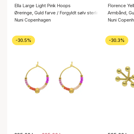
Ella Large Light Pink Hoops
Florence Yel
Øreringe, Guld farve / Forgyldt sølv sterling 925
Armbånd, Gul
Nuni Copenhagen
Nuni Copen
-30.5%
-30.3%