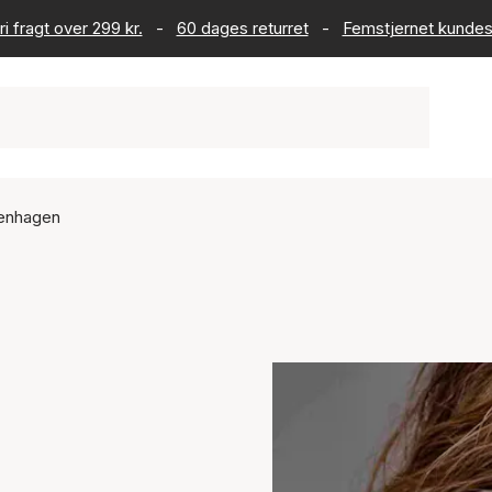
ri fragt over 299 kr.
-
60 dages returret
-
Femstjernet kundes
enhagen