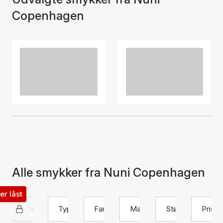
Copenhagen
Alle smykker fra Nuni Copenhagen
ter låst
Nuni Copenhagen
Type
Farve
Materiale
Størrelse
Pris