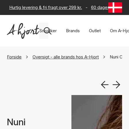
Hurtig levering & fri fragt over 299 kr.
-
60 dages returret
Smykker
Brands
Outlet
Om A-Hjo
Forside
Oversigt - alle brands hos A-Hjort
Nuni Cop
Nuni