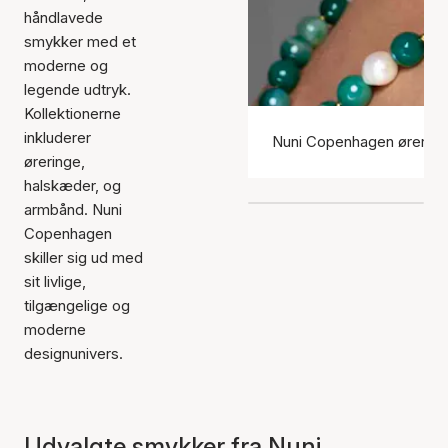
håndlavede
smykker med et
moderne og
legende udtryk.
Kollektionerne
inkluderer
Nuni Copenhagen ørering
øreringe,
halskæder, og
armbånd. Nuni
Copenhagen
skiller sig ud med
sit livlige,
tilgængelige og
moderne
designunivers.
Udvalgte smykker fra Nuni